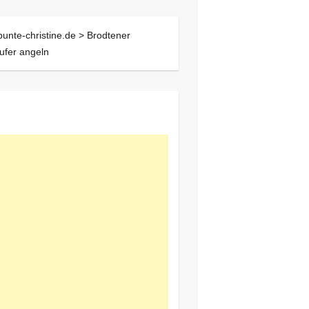
bunte-christine.de >
Brodtener
lufer angeln