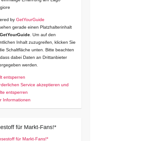
giore
ered by
GetYourGuide
sehen gerade einen Platzhalterinhalt
GetYourGuide
. Um auf den
ntlichen Inhalt zuzugreifen, klicken Sie
die Schaltfläche unten. Bitte beachten
 dass dabei Daten an Drittanbieter
tergegeben werden.
lt entsperren
rderlichen Service akzeptieren und
lte entsperren
 Informationen
estoff für Markt-Fans!*