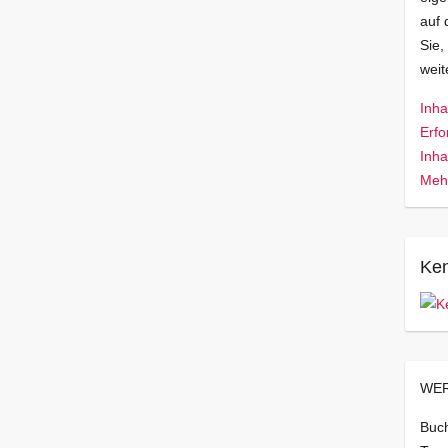
auf 
Sie,
wei
Inha
Erfo
Inha
Mehr
Ken
WER
Buch