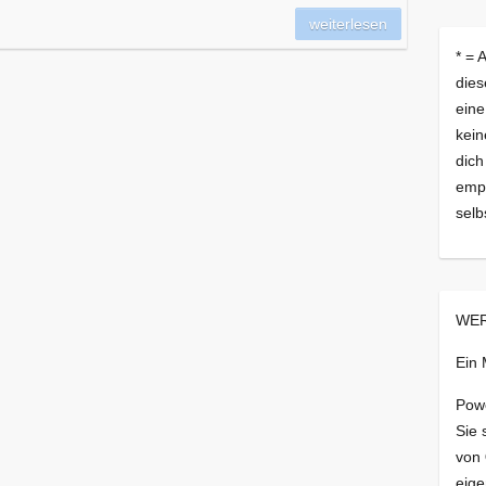
weiterlesen
* = 
dies
eine
kein
dich
empf
selb
WER
Ein
Pow
Sie 
von
eige