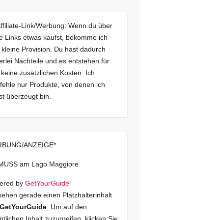
Affiliate-Link/Werbung: Wenn du über
e Links etwas kaufst, bekomme ich
 kleine Provision. Du hast dadurch
erlei Nachteile und es entstehen für
 keine zusätzlichen Kosten. Ich
ehle nur Produkte, von denen ich
st überzeugt bin.
BUNG/ANZEIGE*
 MUSS am Lago Maggiore
ered by
GetYourGuide
sehen gerade einen Platzhalterinhalt
GetYourGuide
. Um auf den
ntlichen Inhalt zuzugreifen, klicken Sie