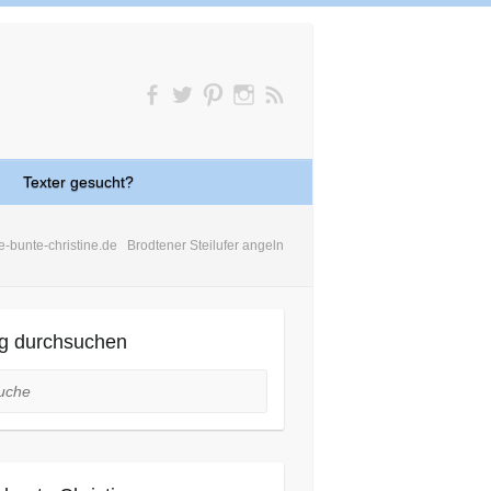
Texter gesucht?
e-bunte-christine.de
Brodtener Steilufer angeln
g durchsuchen
he