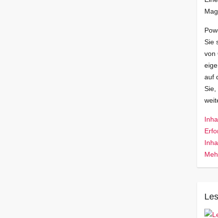
Mag
Pow
Sie 
von
eige
auf 
Sie,
wei
Inha
Erfo
Inha
Mehr
Les