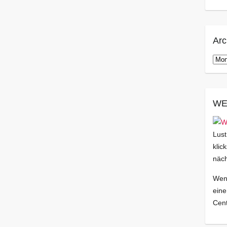
Arc
Arch
WE
Lust
klic
näch
Wenn
eine
Cent