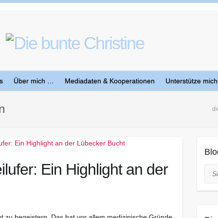
s
Über mich …
Mediadaten & Kooperationen
Unterstütze mich
n
di
Blo
lufer: Ein Highlight an der
Suc
ht zu begeistern. Das hat vor allem medizinische Gründe.