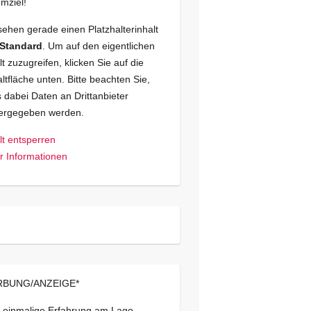
mziel!
sehen gerade einen Platzhalterinhalt
Standard
. Um auf den eigentlichen
lt zuzugreifen, klicken Sie auf die
ltfläche unten. Bitte beachten Sie,
 dabei Daten an Drittanbieter
tergegeben werden.
lt entsperren
 Informationen
BUNG/ANZEIGE*
 einmalige Erfahrung am Lago