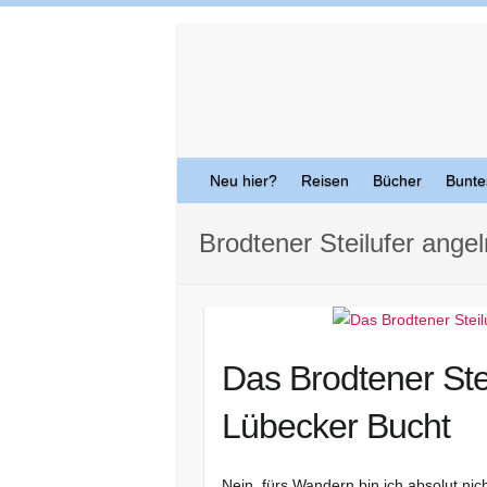
Skip
to
content
Neu hier?
Reisen
Bücher
Bunte
Brodtener Steilufer angel
Das Brodtener Stei
Lübecker Bucht
Nein, fürs Wandern bin ich absolut nic