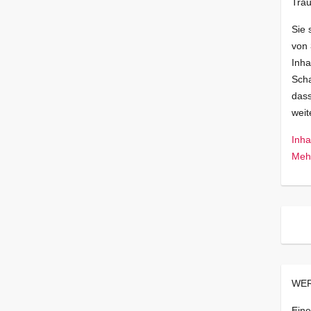
Trau
Sie 
von
Inha
Scha
dass
wei
Inha
Mehr
WER
Eine