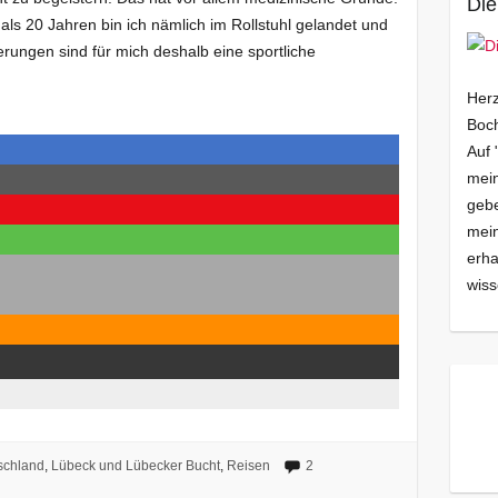
Die
ls 20 Jahren bin ich nämlich im Rollstuhl gelandet und
rungen sind für mich deshalb eine sportliche
Herz
Boch
Auf 
mein
gebe
mei
erha
wiss
schland
,
Lübeck und Lübecker Bucht
,
Reisen
2