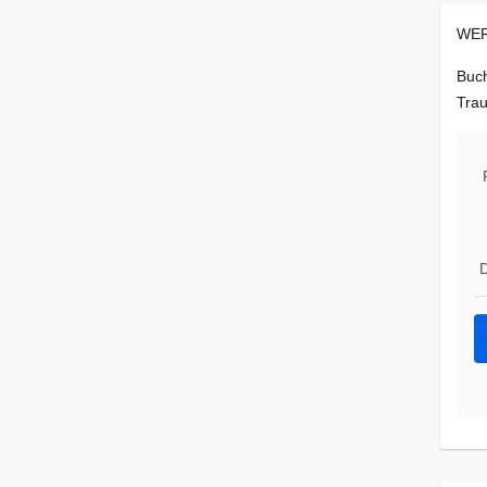
WER
Buch
Trau
D