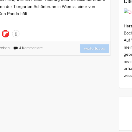
Die
enn der Tiergarten Schönbrunn in Wien ist einer von
ßen Panda hält.…
Herz
Boch
Auf 
mein
Reisen
4 Kommentare
weiterlesen
gebe
mei
erha
wiss