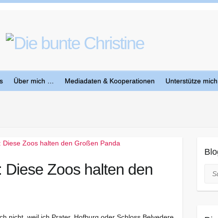
s
Über mich …
Mediadaten & Kooperationen
Unterstütze mich
Blo
 Diese Zoos halten den
Suc
h nicht, weil ich Prater, Hofburg oder Schloss Belvedere