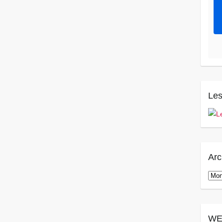
Les
Arc
Arch
WE