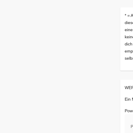
* = 
dies
eine
kein
dich
empf
selb
WER
Ein
Pow
P