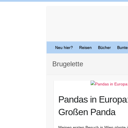
Skip
to
content
Neu hier?
Reisen
Bücher
Bunte
Brugelette
Pandas in Europa:
Großen Panda
Meinen ersten Besuch in Wien plante ic