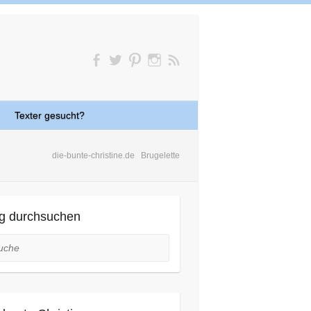
Texter gesucht?
die-bunte-christine.de
Brugelette
g durchsuchen
he