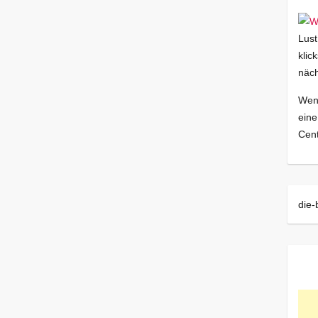
Lust
klic
näch
Wenn
eine
Cent
die-