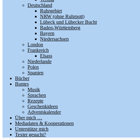
Deutschland
Ruhrgebiet
NRW (ohne Ruhrpott)
Lübeck und Lübecker Bucht
Baden-Württemberg
Bayern
Niedersachsen
London
Frankreich
Elsass
Niederlande
Polen
Spanien
Bücher
Buntes
Musik
Sprachen
Rezepte
Geschenkideen
Adventskalender
Über mich …
Mediadaten & Kooperationen
Unterstütze mich
Texter gesucht?