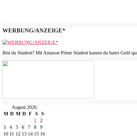
WERBUNG/ANZEIGE*
Bist du Student? Mit Amazon Prime Student kannst du bares Geld spar
August 2026
M
D
M
D
F
S
S
1
2
3
4
5
6
7
8
9
10
11
12
13
14
15
16