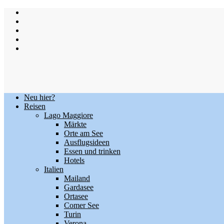
Skip
to
content
Neu hier?
Reisen
Lago Maggiore
Märkte
Orte am See
Ausflugsideen
Essen und trinken
Hotels
Italien
Mailand
Gardasee
Ortasee
Comer See
Turin
Verona