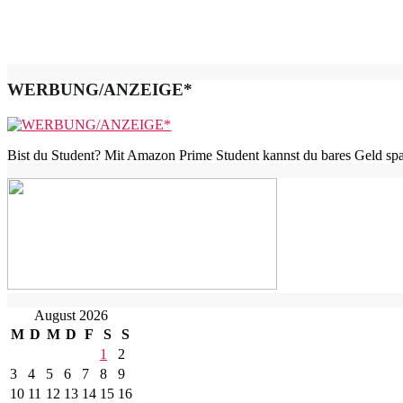
WERBUNG/ANZEIGE*
Bist du Student? Mit Amazon Prime Student kannst du bares Geld spar
August 2026
M
D
M
D
F
S
S
1
2
3
4
5
6
7
8
9
10
11
12
13
14
15
16