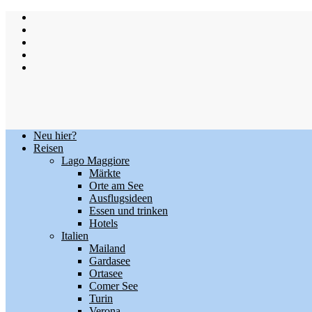
Skip
to
content
Neu hier?
Reisen
Lago Maggiore
Märkte
Orte am See
Ausflugsideen
Essen und trinken
Hotels
Italien
Mailand
Gardasee
Ortasee
Comer See
Turin
Verona