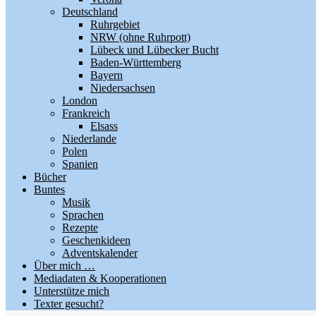
Deutschland
Ruhrgebiet
NRW (ohne Ruhrpott)
Lübeck und Lübecker Bucht
Baden-Württemberg
Bayern
Niedersachsen
London
Frankreich
Elsass
Niederlande
Polen
Spanien
Bücher
Buntes
Musik
Sprachen
Rezepte
Geschenkideen
Adventskalender
Über mich …
Mediadaten & Kooperationen
Unterstütze mich
Texter gesucht?