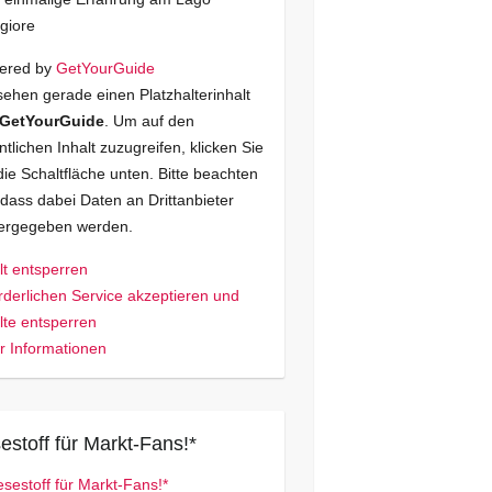
giore
ered by
GetYourGuide
sehen gerade einen Platzhalterinhalt
GetYourGuide
. Um auf den
ntlichen Inhalt zuzugreifen, klicken Sie
die Schaltfläche unten. Bitte beachten
 dass dabei Daten an Drittanbieter
tergegeben werden.
lt entsperren
rderlichen Service akzeptieren und
lte entsperren
 Informationen
estoff für Markt-Fans!*