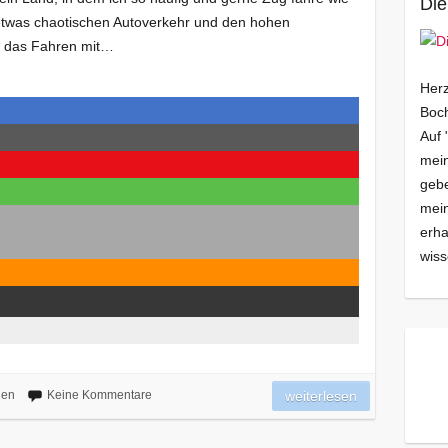
Die
em etwas chaotischen Autoverkehr und den hohen
s das Fahren mit…
Herz
Boch
Auf 
mein
gebe
mei
erha
wiss
lien
Keine Kommentare
weiterlesen