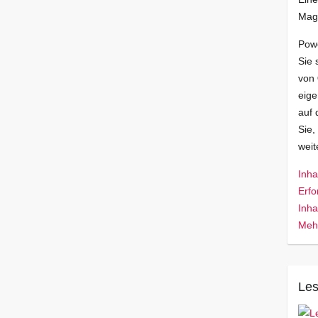
Mag
Pow
Sie 
von
eige
auf 
Sie,
wei
Inha
Erfo
Inha
Mehr
Les