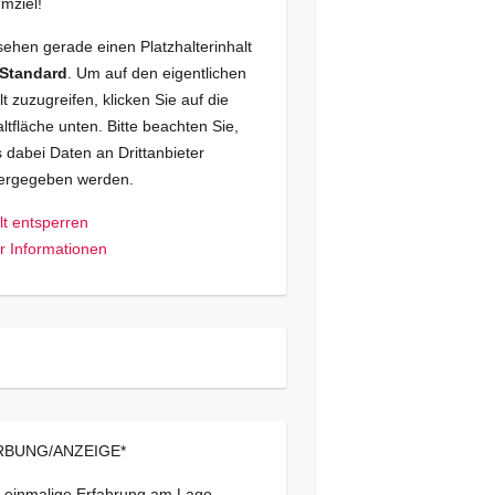
mziel!
sehen gerade einen Platzhalterinhalt
Standard
. Um auf den eigentlichen
lt zuzugreifen, klicken Sie auf die
ltfläche unten. Bitte beachten Sie,
 dabei Daten an Drittanbieter
tergegeben werden.
lt entsperren
 Informationen
BUNG/ANZEIGE*
 einmalige Erfahrung am Lago