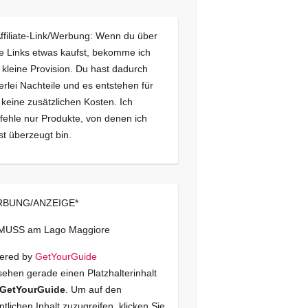
Affiliate-Link/Werbung: Wenn du über
e Links etwas kaufst, bekomme ich
 kleine Provision. Du hast dadurch
erlei Nachteile und es entstehen für
 keine zusätzlichen Kosten. Ich
ehle nur Produkte, von denen ich
st überzeugt bin.
BUNG/ANZEIGE*
 MUSS am Lago Maggiore
ered by
GetYourGuide
sehen gerade einen Platzhalterinhalt
GetYourGuide
. Um auf den
ntlichen Inhalt zuzugreifen, klicken Sie