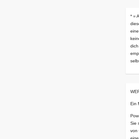
* = 
dies
eine
kein
dich
empf
selb
WER
Ein
Pow
Sie 
von
eige