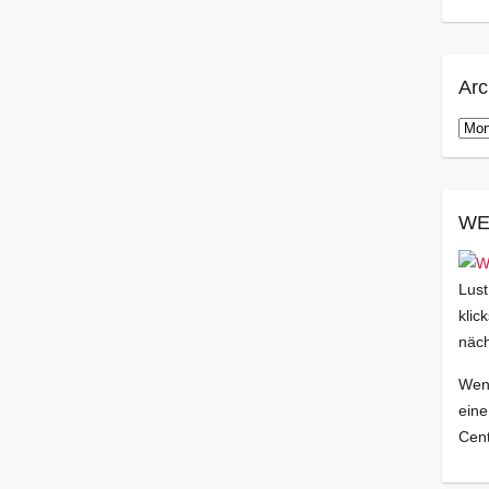
Arc
Arch
WE
Lust
klic
näch
Wenn
eine
Cent