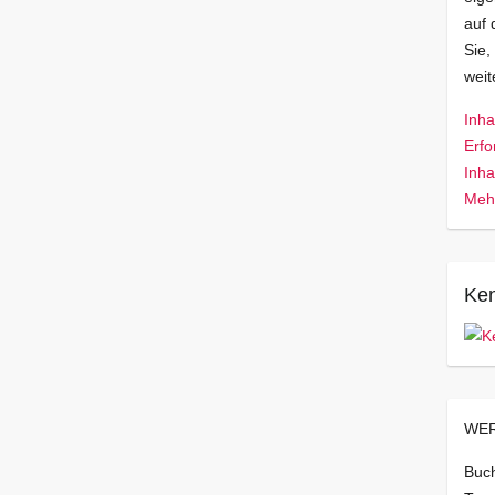
auf 
Sie,
wei
Inha
Erfo
Inha
Mehr
Ken
WER
Buch