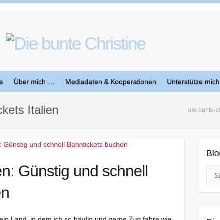
s
Über mich …
Mediadaten & Kooperationen
Unterstütze mich
kets Italien
die-bunte-ch
Blo
ien: Günstig und schnell
Suc
en
ein Land, in dem ich so häufig und gerne Zug fahre wie