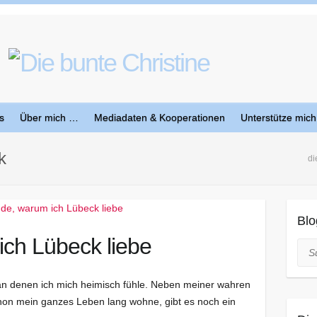
s
Über mich …
Mediadaten & Kooperationen
Unterstütze mich
k
di
Blo
ch Lübeck liebe
Suc
 an denen ich mich heimisch fühle. Neben meiner wahren
chon mein ganzes Leben lang wohne, gibt es noch ein