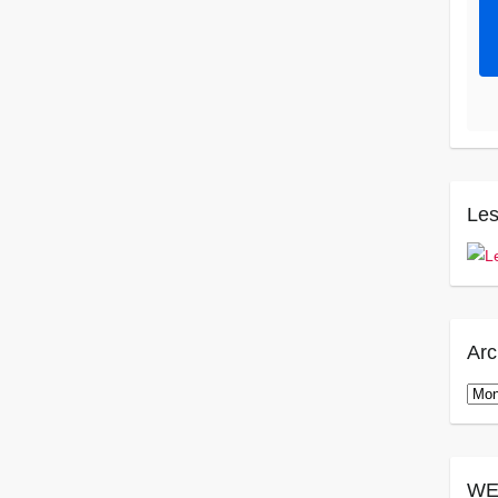
Les
Arc
Arch
WE