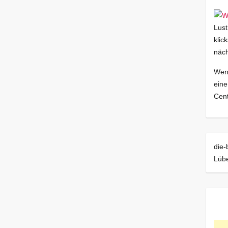
Lust
klic
näch
Wenn
eine
Cent
die-
Lüb