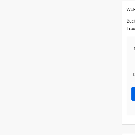
WER
Buch
Trau
D