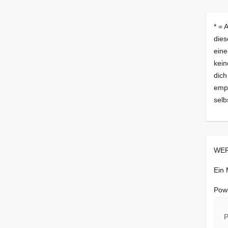
* = 
dies
eine
kein
dich
empf
selb
WER
Ein
Pow
P