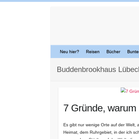
Skip
to
content
Neu hier?
Reisen
Bücher
Bunte
Buddenbrookhaus Lübec
7 Gründe, warum i
Es gibt nur wenige Orte auf der Welt,
Heimat, dem Ruhrgebiet, in der ich s