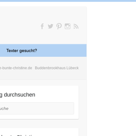
Texter gesucht?
e-bunte-christine.de
Buddenbrookhaus Lübeck
g durchsuchen
he