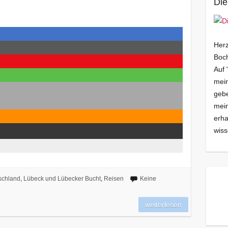
…
Die
Herz
Boch
Auf 
mein
gebe
mei
erha
wiss
schland
,
Lübeck und Lübecker Bucht
,
Reisen
Keine
weiterlesen