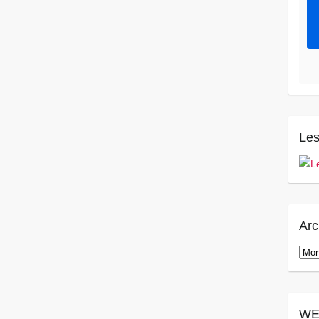
Les
Arc
Arch
WE