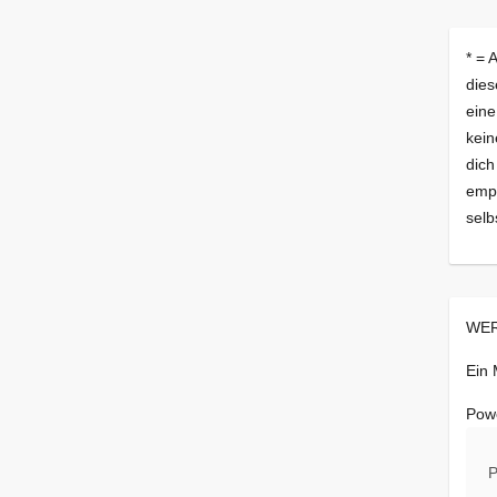
* = 
dies
eine
kein
dich
empf
selb
WER
Ein
Pow
P