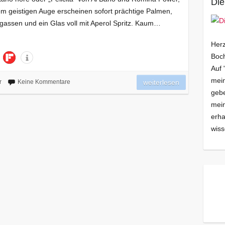
Die
em geistigen Auge erscheinen sofort prächtige Palmen,
tgassen und ein Glas voll mit Aperol Spritz. Kaum…
Herz
Boch
Auf 
mein
r
Keine Kommentare
weiterlesen
gebe
mei
erha
wiss