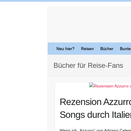
Skip
to
content
Neu hier?
Reisen
Bücher
Bunte
Bücher für Reise-Fans
Rezension Azzurro 
Songs durch Italie
Wenn ich „Azzurro“ von Adriano Celen