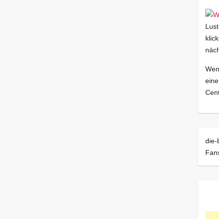
Lust
klic
näch
Wenn
eine
Cent
die-
Fan