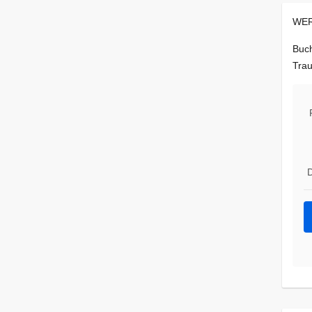
WER
Buch
Trau
D