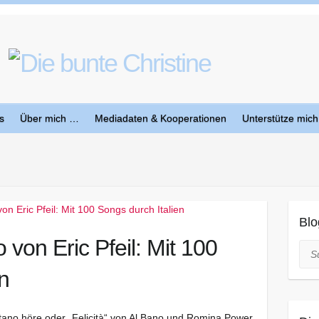
s
Über mich …
Mediadaten & Kooperationen
Unterstütze mich
Blo
von Eric Pfeil: Mit 100
Suc
n
tano höre oder „Felicità“ von Al Bano und Romina Power,