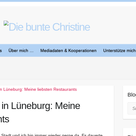
s
Über mich …
Mediadaten & Kooperationen
Unterstütze mich
Blo
 in Lüneburg: Meine
Suc
nts
 Stadt und ich bin immer wieder gerne da. Es dauerte