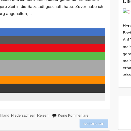
Die
ngere Zeit in die Salzstadt geschafft habe. Zuvor habe ich
burg angehalten,…
Herz
Boch
Auf 
mein
gebe
mei
erha
wiss
chland
,
Niedersachsen
,
Reisen
Keine Kommentare
weiterlesen