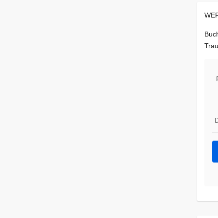
WER
Buch
Trau
D