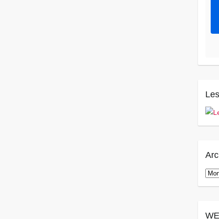
Les
Arc
Arch
WE