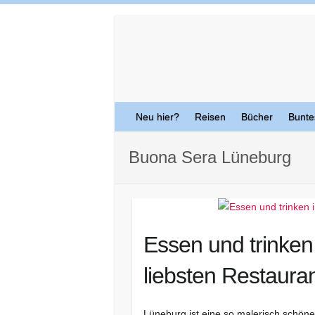
Skip
to
content
Neu hier?
Reisen
Bücher
Bunte
Buona Sera Lüneburg
Essen und trinken
liebsten Restaura
Lüneburg ist eine so malerisch schöne