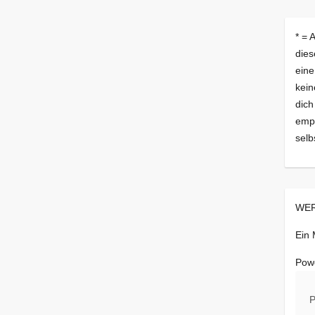
* = 
dies
eine
kein
dich
empf
selb
WER
Ein
Pow
P