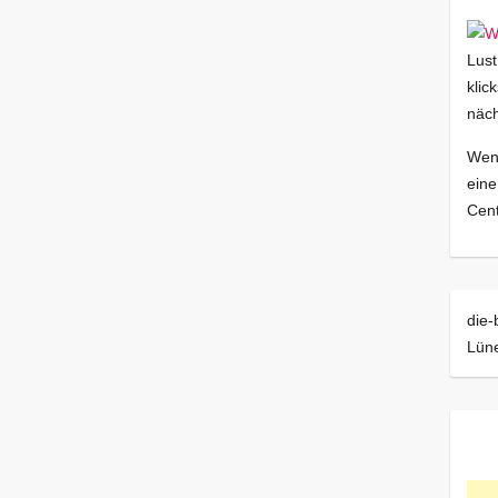
Lust
klic
näch
Wenn
eine
Cent
die-
Lün