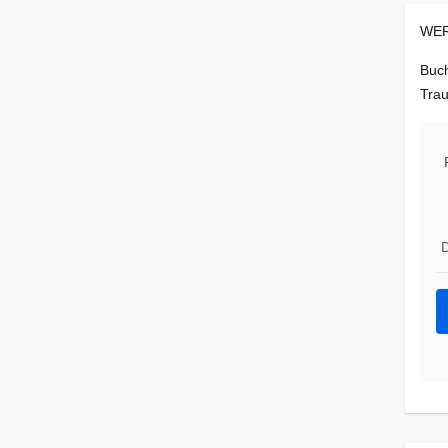
WER
Buch
Trau
D