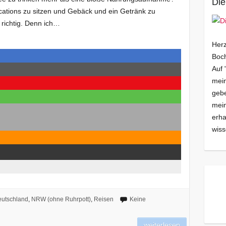
Die
ocations zu sitzen und Gebäck und ein Getränk zu
 richtig. Denn ich…
Herz
Boch
Auf 
mein
gebe
mei
erha
wiss
utschland
,
NRW (ohne Ruhrpott)
,
Reisen
Keine
weiterlesen