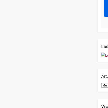
Les
Arc
Arch
WE