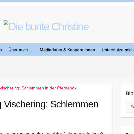
s
Über mich …
Mediadaten & Kooperationen
Unterstütze mich
Blo
rg Vischering: Schlemmen
Suc
fee zu trinken mehr als eine bloße Nahrungsaufnahme?