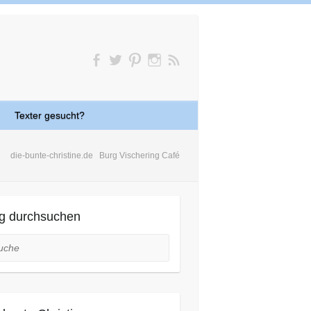
Texter gesucht?
die-bunte-christine.de
Burg Vischering Café
g durchsuchen
he