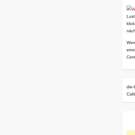
Lust
klic
näch
Wenn
eine
Cent
die-
Caf