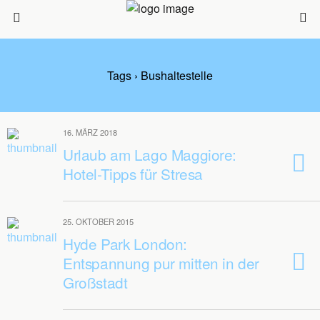
Tags › Bushaltestelle
16. MÄRZ 2018
Urlaub am Lago Maggiore:
Hotel-Tipps für Stresa
25. OKTOBER 2015
Hyde Park London:
Entspannung pur mitten in der
Großstadt