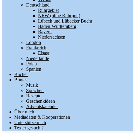
Deutschland
Ruhrgebiet
NRW (ohne Ruhrpott)
Lübeck und Lübecker Bucht
Baden-Württemberg
Bayern
Niedersachsen
London
Frankreich
Elsass
Niederlande
Polen
Spanien
Bücher
Buntes
Musik
Sprachen
Rezepte
Geschenkideen
Adventskalender
Über mich …
Mediadaten & Kooperationen
Unterstütze mich
Texter gesucht?