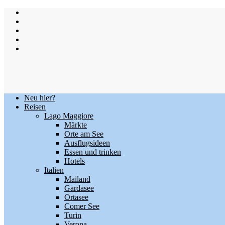
Skip
to
content
Neu hier?
Reisen
Lago Maggiore
Märkte
Orte am See
Ausflugsideen
Essen und trinken
Hotels
Italien
Mailand
Gardasee
Ortasee
Comer See
Turin
Verona