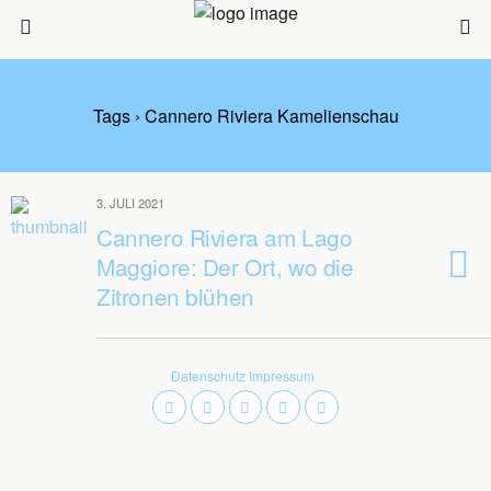
Tags › Cannero Riviera Kamelienschau
3. JULI 2021
Cannero Riviera am Lago
Maggiore: Der Ort, wo die
Zitronen blühen
Datenschutz
Impressum