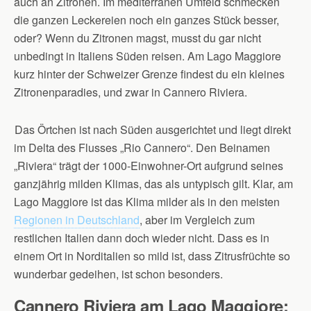
auch an Zitronen. Im mediterranen Umfeld schmecken
die ganzen Leckereien noch ein ganzes Stück besser,
oder? Wenn du Zitronen magst, musst du gar nicht
unbedingt in Italiens Süden reisen. Am Lago Maggiore
kurz hinter der Schweizer Grenze findest du ein kleines
Zitronenparadies, und zwar in Cannero Riviera.
Das Örtchen ist nach Süden ausgerichtet und liegt direkt
im Delta des Flusses „Rio Cannero“. Den Beinamen
„Riviera“ trägt der 1000-Einwohner-Ort aufgrund seines
ganzjährig milden Klimas, das als untypisch gilt. Klar, am
Lago Maggiore ist das Klima milder als in den meisten
Regionen in Deutschland
, aber im Vergleich zum
restlichen Italien dann doch wieder nicht. Dass es in
einem Ort in Norditalien so mild ist, dass Zitrusfrüchte so
wunderbar gedeihen, ist schon besonders.
Cannero Riviera am Lago Maggiore: