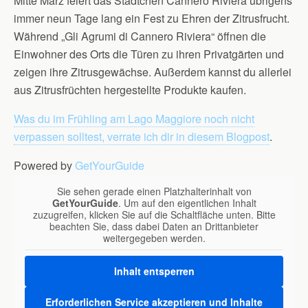
Mitte März feiert das Städtchen Cannero Riviera übrigens
immer neun Tage lang ein Fest zu Ehren der Zitrusfrucht.
Während „Gli Agrumi di Cannero Riviera“ öffnen die
Einwohner des Orts die Türen zu ihren Privatgärten und
zeigen ihre Zitrusgewächse. Außerdem kannst du allerlei
aus Zitrusfrüchten hergestellte Produkte kaufen.
Was du im Frühling am Lago Maggiore noch nicht
verpassen solltest, verrate ich dir in diesem Blogpost
.
Powered by
GetYourGuide
Sie sehen gerade einen Platzhalterinhalt von
GetYourGuide
. Um auf den eigentlichen Inhalt
zuzugreifen, klicken Sie auf die Schaltfläche unten. Bitte
beachten Sie, dass dabei Daten an Drittanbieter
weitergegeben werden.
Inhalt entsperren
Erforderlichen Service akzeptieren und Inhalte