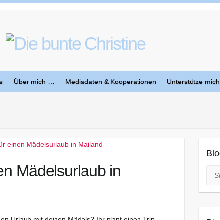
s
Über mich …
Mediadaten & Kooperationen
Unterstütze mich
Blo
en Mädelsurlaub in
Suc
nen Urlaub mit deinen Mädels? Ihr plant einen Trip