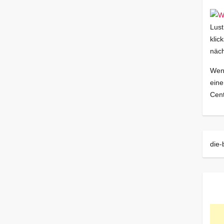
Lust
klic
näch
Wenn
eine
Cent
die-