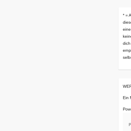
* = 
dies
eine
kein
dich
empf
selb
WER
Ein
Pow
P