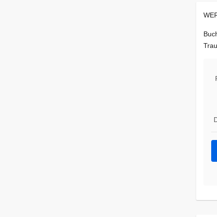
WER
Buch
Trau
D