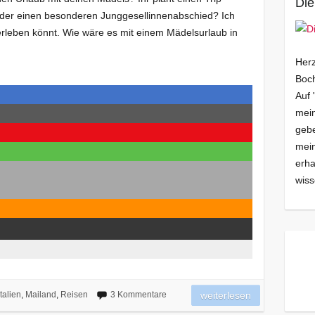
Die
oder einen besonderen Junggesellinnenabschied? Ich
 erleben könnt. Wie wäre es mit einem Mädelsurlaub in
Herz
Boch
Auf 
mein
gebe
mei
erha
wiss
Italien
,
Mailand
,
Reisen
3 Kommentare
weiterlesen