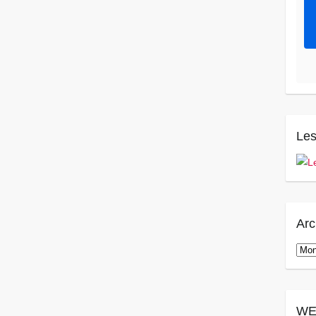
Les
Arc
Arch
WE