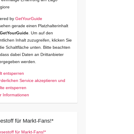
giore
ered by
GetYourGuide
sehen gerade einen Platzhalterinhalt
GetYourGuide
. Um auf den
ntlichen Inhalt zuzugreifen, klicken Sie
die Schaltfläche unten. Bitte beachten
 dass dabei Daten an Drittanbieter
tergegeben werden.
lt entsperren
rderlichen Service akzeptieren und
lte entsperren
 Informationen
estoff für Markt-Fans!*