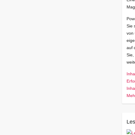
Mag
Pow
Sie 
von
eige
auf 
Sie,
wei
Inha
Erfo
Inha
Mehr
Les