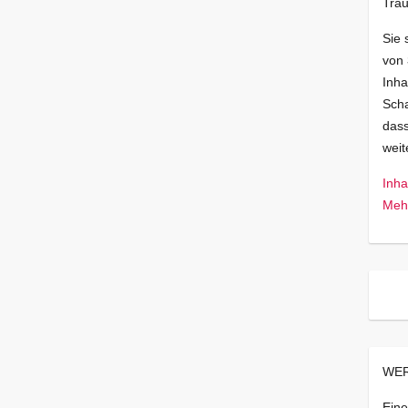
Trau
Sie 
von
Inha
Scha
dass
wei
Inha
Mehr
WER
Eine