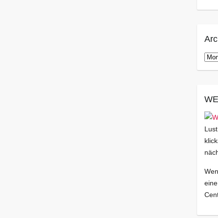
Arc
Arch
WE
Lust
klic
näch
Wenn
eine
Cent