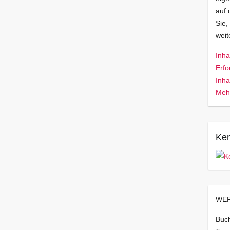
auf 
Sie,
wei
Inha
Erfo
Inha
Mehr
Ken
WER
Buch