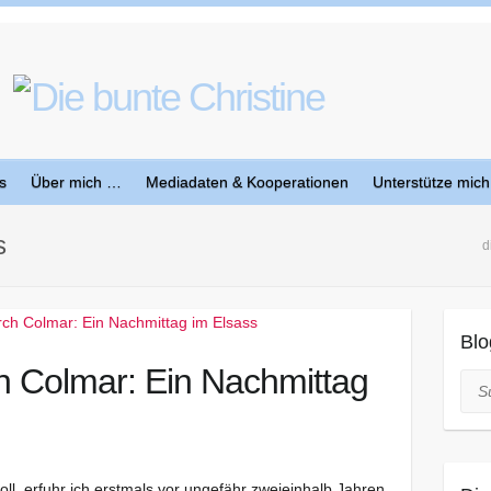
s
Über mich …
Mediadaten & Kooperationen
Unterstütze mich
s
d
Blo
h Colmar: Ein Nachmittag
Suc
ll, erfuhr ich erstmals vor ungefähr zweieinhalb Jahren.