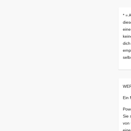
* = 
dies
eine
kein
dich
empf
selb
WER
Ein
Pow
Sie 
von
eige