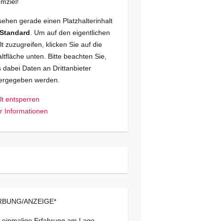
mziel!
sehen gerade einen Platzhalterinhalt
Standard
. Um auf den eigentlichen
lt zuzugreifen, klicken Sie auf die
ltfläche unten. Bitte beachten Sie,
 dabei Daten an Drittanbieter
tergegeben werden.
lt entsperren
 Informationen
BUNG/ANZEIGE*
 einmalige Erfahrung am Lago