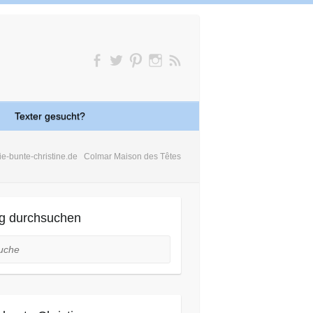
Texter gesucht?
ie-bunte-christine.de
Colmar Maison des Têtes
g durchsuchen
he