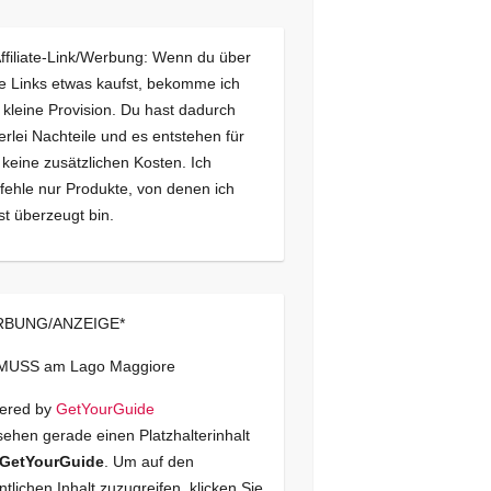
Affiliate-Link/Werbung: Wenn du über
e Links etwas kaufst, bekomme ich
 kleine Provision. Du hast dadurch
erlei Nachteile und es entstehen für
 keine zusätzlichen Kosten. Ich
ehle nur Produkte, von denen ich
st überzeugt bin.
BUNG/ANZEIGE*
 MUSS am Lago Maggiore
ered by
GetYourGuide
sehen gerade einen Platzhalterinhalt
GetYourGuide
. Um auf den
ntlichen Inhalt zuzugreifen, klicken Sie