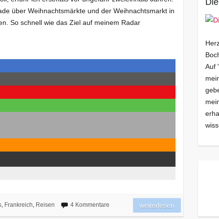
Die
rade über Weihnachtsmärkte und der Weihnachtsmarkt in
n. So schnell wie das Ziel auf meinem Radar
Herz
Boch
Auf 
mein
gebe
mei
erha
wiss
s
,
Frankreich
,
Reisen
4 Kommentare
weiterlesen