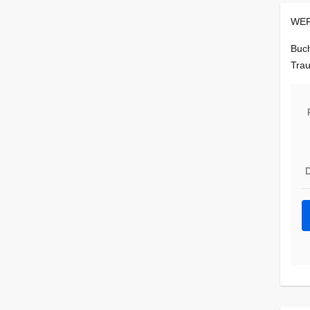
WER
Buch
Trau
D