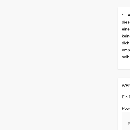
* = 
dies
eine
kein
dich
empf
selb
WER
Ein
Pow
P