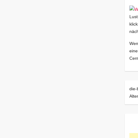
Lust
klic
näch
Wenn
eine
Cent
die-
Alte