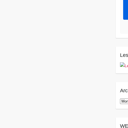
Les
Arc
Arch
WE