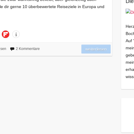
Die
lle dir gerne 10 überbewertete Reiseziele in Europa und
Herz
Boch
Auf 
mein
isen
2 Kommentare
weiterlesen
gebe
mei
erha
wiss