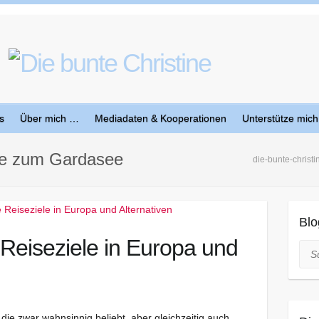
s
Über mich …
Mediadaten & Kooperationen
Unterstütze mich
ive zum Gardasee
die-bunte-christi
Blo
Reiseziele in Europa und
Suc
 die zwar wahnsinnig beliebt, aber gleichzeitig auch