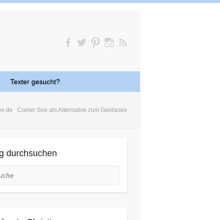
Texter gesucht?
ne.de
Comer See als Alternative zum Gardasee
g durchsuchen
he