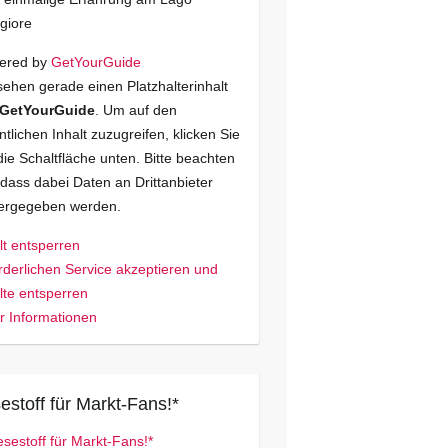
giore
ered by
GetYourGuide
sehen gerade einen Platzhalterinhalt
GetYourGuide
. Um auf den
ntlichen Inhalt zuzugreifen, klicken Sie
die Schaltfläche unten. Bitte beachten
 dass dabei Daten an Drittanbieter
tergegeben werden.
lt entsperren
rderlichen Service akzeptieren und
lte entsperren
 Informationen
estoff für Markt-Fans!*