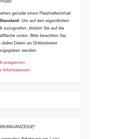
mziel!
sehen gerade einen Platzhalterinhalt
Standard
. Um auf den eigentlichen
lt zuzugreifen, klicken Sie auf die
ltfläche unten. Bitte beachten Sie,
 dabei Daten an Drittanbieter
tergegeben werden.
lt entsperren
 Informationen
BUNG/ANZEIGE*
 einmalige Erfahrung am Lago