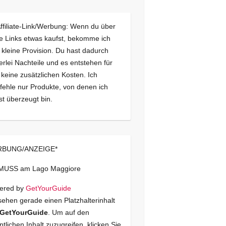
Affiliate-Link/Werbung: Wenn du über
e Links etwas kaufst, bekomme ich
 kleine Provision. Du hast dadurch
erlei Nachteile und es entstehen für
 keine zusätzlichen Kosten. Ich
ehle nur Produkte, von denen ich
st überzeugt bin.
BUNG/ANZEIGE*
 MUSS am Lago Maggiore
ered by
GetYourGuide
sehen gerade einen Platzhalterinhalt
GetYourGuide
. Um auf den
ntlichen Inhalt zuzugreifen, klicken Sie