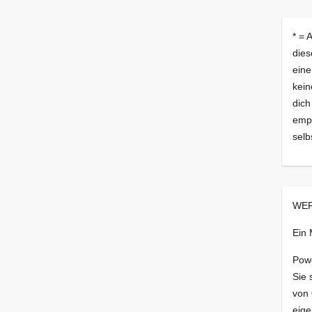
* = 
dies
eine
kein
dich
empf
selb
WER
Ein
Pow
Sie 
von
eige