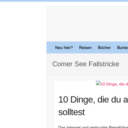
Skip
to
content
Neu hier?
Reisen
Bücher
Bunte
Comer See Fallstricke
10 Dinge, die du
solltest
Das Internet und gedruckte Reiseführe