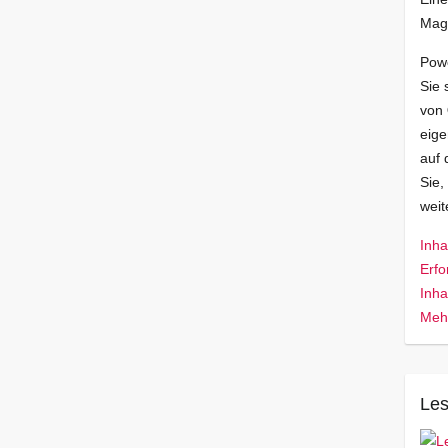
Mag
Pow
Sie 
von
eige
auf 
Sie,
wei
Inha
Erfo
Inha
Mehr
Les