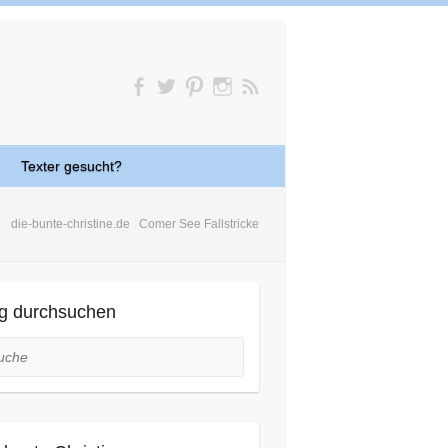
Texter gesucht?
die-bunte-christine.de
Comer See Fallstricke
g durchsuchen
he