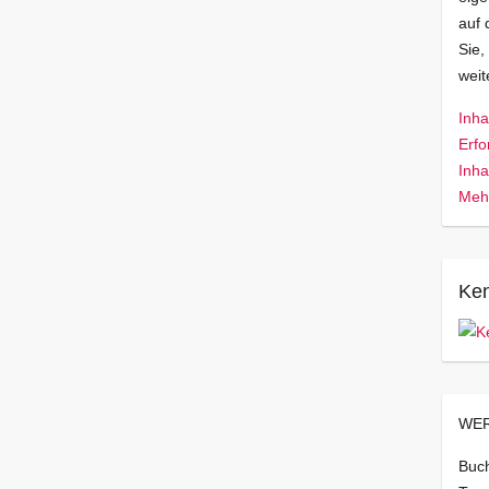
auf 
Sie,
wei
Inha
Erfo
Inha
Mehr
Ken
WER
Buch