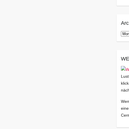
Arc
Arch
WE
Lust
klic
näch
Wenn
eine
Cent