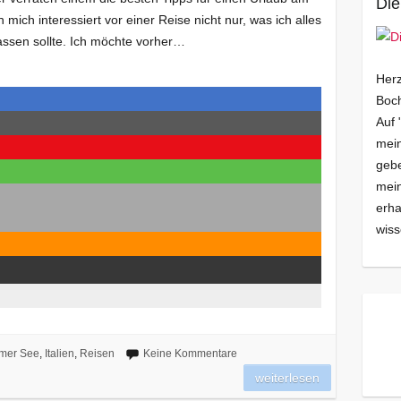
Die
 mich interessiert vor einer Reise nicht nur, was ich alles
assen sollte. Ich möchte vorher…
Herz
Boch
Auf 
mein
gebe
mei
erha
wiss
mer See
,
Italien
,
Reisen
Keine Kommentare
weiterlesen