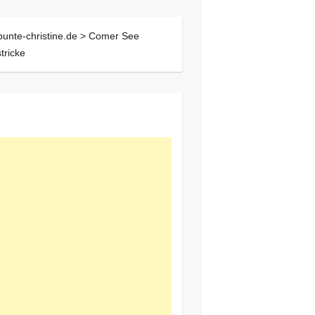
bunte-christine.de >
Comer See
stricke