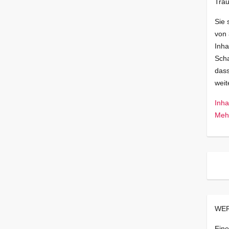
Trau
Sie 
von
Inha
Scha
dass
wei
Inha
Mehr
WER
Eine