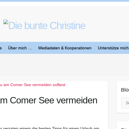
s
Über mich …
Mediadaten & Kooperationen
Unterstütze mich
Blo
 am Comer See vermeiden
Suc
r verraten einem die besten Tipps für einen Urlaub am