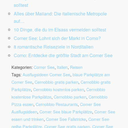
solltest
Alles über Mailand: Die italienische Metropole
auf…
10 Dinge, die du im Elsass vermeiden solltest
Comer See: Lohnt sich der Markt in Como?
8 romantische Reiseziele in Norditalien
Como: Entdecke die größte Stadt am Comer See
Kategorien:
Comer See
,
Italien
,
Reisen
Tags:
Ausflugsideen Comer See
,
blaue Parkplätze am
Comer See
,
Cernobbio gratis parken
,
Cernobbio gratis
Parkplätze
,
Cernobbio kostenlos parken
,
Cernobbio
kostenlose Parkplätze
,
Cernobbio parken
,
Cernobbio
Pizza essen
,
Cernobbio Restaurants
,
Comer See
Ausflugsideen
,
Comer See blaue Parkplätze
,
Comer See
essen und trinken
,
Comer See Fallstricke
,
Comer See
gelbe Parkplätze
,
Comer See gratis parken
,
Comer See