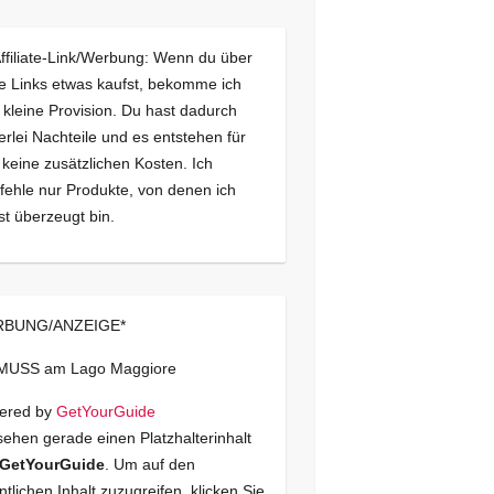
Affiliate-Link/Werbung: Wenn du über
e Links etwas kaufst, bekomme ich
 kleine Provision. Du hast dadurch
erlei Nachteile und es entstehen für
 keine zusätzlichen Kosten. Ich
ehle nur Produkte, von denen ich
st überzeugt bin.
BUNG/ANZEIGE*
 MUSS am Lago Maggiore
ered by
GetYourGuide
sehen gerade einen Platzhalterinhalt
GetYourGuide
. Um auf den
ntlichen Inhalt zuzugreifen, klicken Sie