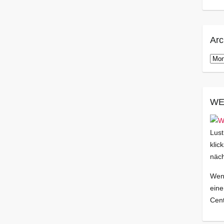
Arc
Arch
WE
Lust
klic
näch
Wenn
eine
Cent