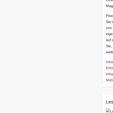
Mag
Pow
Sie 
von
eige
auf 
Sie,
wei
Inha
Erfo
Inha
Mehr
Les