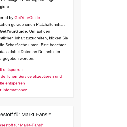
giore
ered by
GetYourGuide
sehen gerade einen Platzhalterinhalt
GetYourGuide
. Um auf den
ntlichen Inhalt zuzugreifen, klicken Sie
die Schaltfläche unten. Bitte beachten
 dass dabei Daten an Drittanbieter
tergegeben werden.
lt entsperren
rderlichen Service akzeptieren und
lte entsperren
 Informationen
estoff für Markt-Fans!*