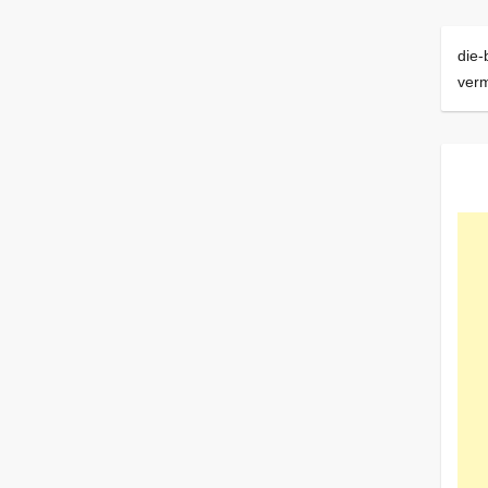
die-
ver