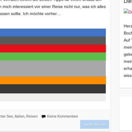
Die
 mich interessiert vor einer Reise nicht nur, was ich alles
assen sollte. Ich möchte vorher…
Herz
Boch
Auf 
mein
gebe
mei
erha
wiss
mer See
,
Italien
,
Reisen
Keine Kommentare
weiterlesen