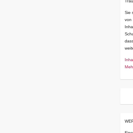
Trau
Sie 
von
Inha
Scha
dass
wei
Inha
Mehr
WER
Eine