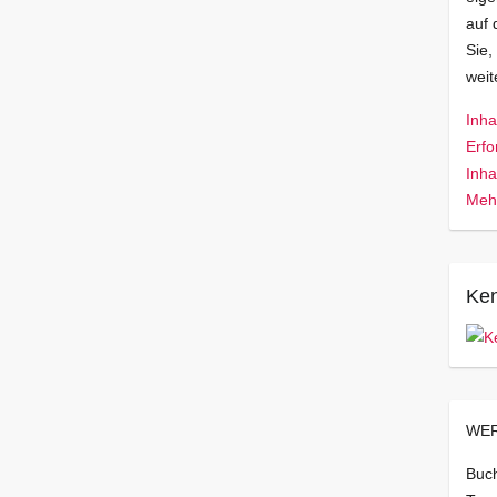
auf 
Sie,
wei
Inha
Erfo
Inha
Mehr
Ken
WER
Buch