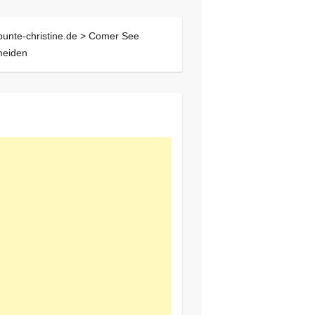
bunte-christine.de >
Comer See
meiden