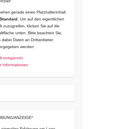
mziel!
sehen gerade einen Platzhalterinhalt
Standard
. Um auf den eigentlichen
lt zuzugreifen, klicken Sie auf die
ltfläche unten. Bitte beachten Sie,
 dabei Daten an Drittanbieter
tergegeben werden.
lt entsperren
 Informationen
BUNG/ANZEIGE*
 einmalige Erfahrung am Lago