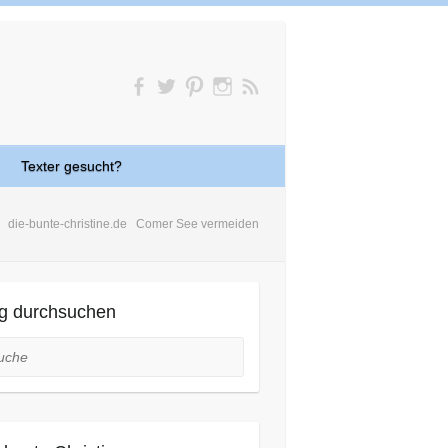
Texter gesucht?
die-bunte-christine.de
Comer See vermeiden
g durchsuchen
he