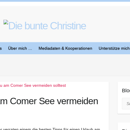
s
Über mich …
Mediadaten & Kooperationen
Unterstütze mich
Blo
 am Comer See vermeiden
Suc
r verraten einem die besten Tipps für einen Urlaub am