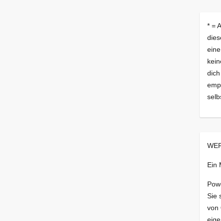
* = 
dies
eine
kein
dich
empf
selb
WER
Ein
Pow
Sie 
von
eige