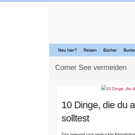
Skip
to
content
Neu hier?
Reisen
Bücher
Bunte
Comer See vermeiden
10 Dinge, die du
solltest
Das Internet und gedruckte Reiseführe