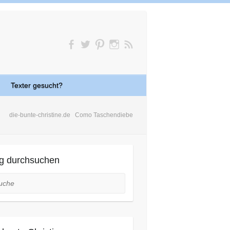
Texter gesucht?
die-bunte-christine.de
Como Taschendiebe
g durchsuchen
he