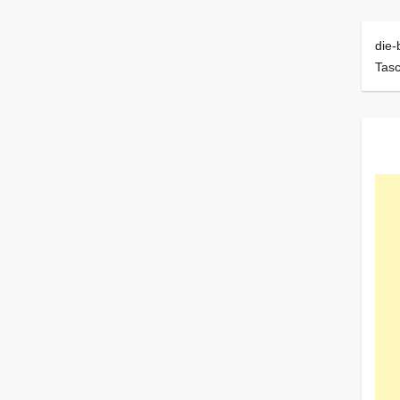
die-
Tas