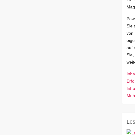
Mag
Pow
Sie 
von
eige
auf 
Sie,
wei
Inha
Erfo
Inha
Mehr
Les