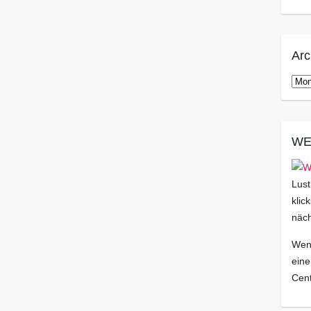
Arc
Arch
WE
Lust
klic
näch
Wenn
eine
Cent