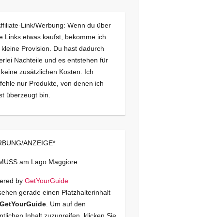
Affiliate-Link/Werbung: Wenn du über
e Links etwas kaufst, bekomme ich
 kleine Provision. Du hast dadurch
erlei Nachteile und es entstehen für
 keine zusätzlichen Kosten. Ich
ehle nur Produkte, von denen ich
st überzeugt bin.
BUNG/ANZEIGE*
 MUSS am Lago Maggiore
ered by
GetYourGuide
sehen gerade einen Platzhalterinhalt
GetYourGuide
. Um auf den
ntlichen Inhalt zuzugreifen, klicken Sie