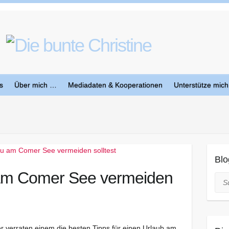
s
Über mich …
Mediadaten & Kooperationen
Unterstütze mich
Blo
 am Comer See vermeiden
Suc
r verraten einem die besten Tipps für einen Urlaub am