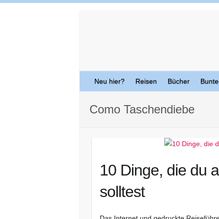
Skip
to
content
Neu hier?
Reisen
Bücher
Bunte
Como Taschendiebe
10 Dinge, die du
solltest
Das Internet und gedruckte Reiseführe