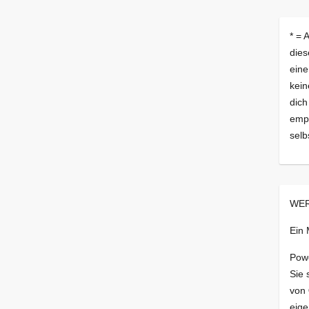
* = 
dies
eine
kein
dich
empf
selb
WER
Ein
Pow
Sie 
von
eige