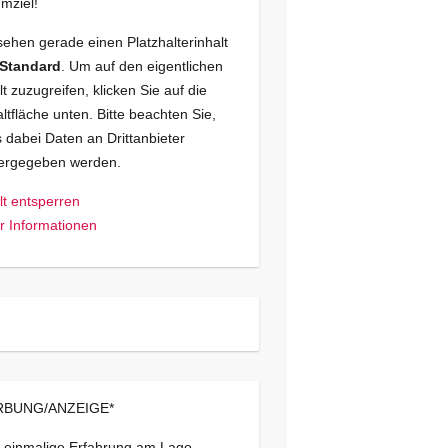
mziel!
sehen gerade einen Platzhalterinhalt
Standard
. Um auf den eigentlichen
lt zuzugreifen, klicken Sie auf die
ltfläche unten. Bitte beachten Sie,
 dabei Daten an Drittanbieter
tergegeben werden.
lt entsperren
 Informationen
BUNG/ANZEIGE*
 einmalige Erfahrung am Lago