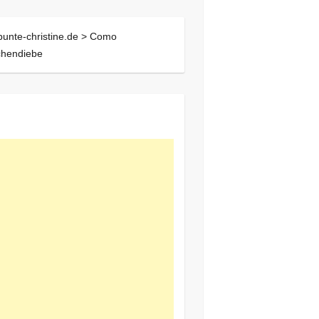
bunte-christine.de >
Como
chendiebe