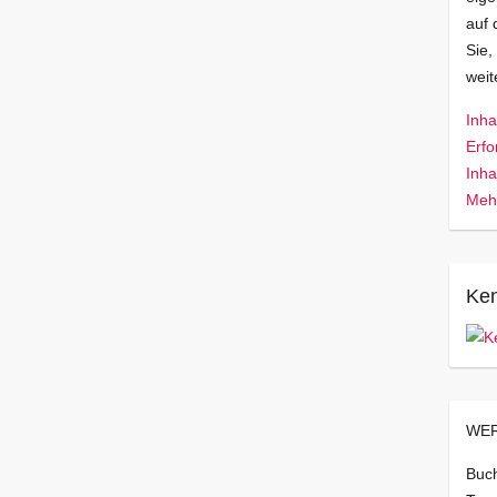
auf 
Sie,
wei
Inha
Erfo
Inha
Mehr
Ken
WER
Buch