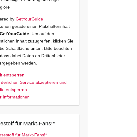
giore
ered by
GetYourGuide
sehen gerade einen Platzhalterinhalt
GetYourGuide
. Um auf den
ntlichen Inhalt zuzugreifen, klicken Sie
die Schaltfläche unten. Bitte beachten
 dass dabei Daten an Drittanbieter
tergegeben werden.
lt entsperren
rderlichen Service akzeptieren und
lte entsperren
 Informationen
estoff für Markt-Fans!*