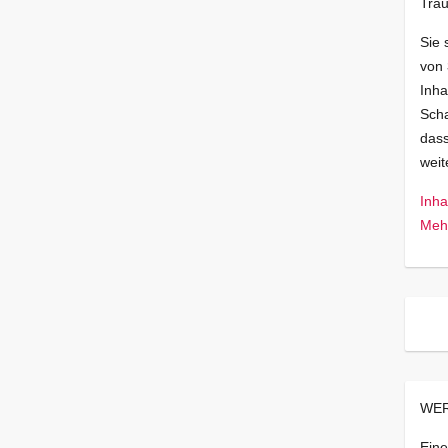
Trau
Sie 
von
Inha
Scha
dass
wei
Inha
Mehr
WER
Eine