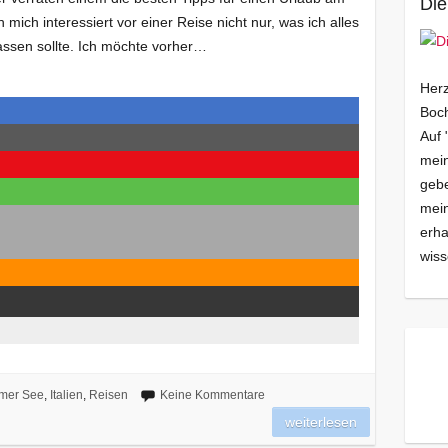
Die
 mich interessiert vor einer Reise nicht nur, was ich alles
assen sollte. Ich möchte vorher…
Herz
Boch
Auf 
mein
gebe
mei
erha
wiss
mer See
,
Italien
,
Reisen
Keine Kommentare
weiterlesen