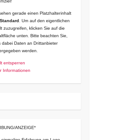
mziel!
sehen gerade einen Platzhalterinhalt
Standard
. Um auf den eigentlichen
lt zuzugreifen, klicken Sie auf die
ltfläche unten. Bitte beachten Sie,
 dabei Daten an Drittanbieter
tergegeben werden.
lt entsperren
 Informationen
BUNG/ANZEIGE*
 einmalige Erfahrung am Lago