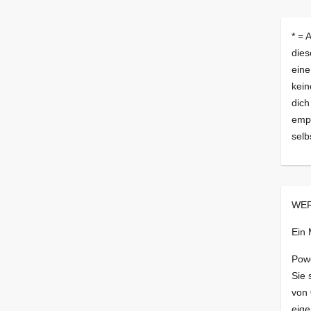
* = 
dies
eine
kein
dich
empf
selb
WER
Ein
Pow
Sie 
von
eige