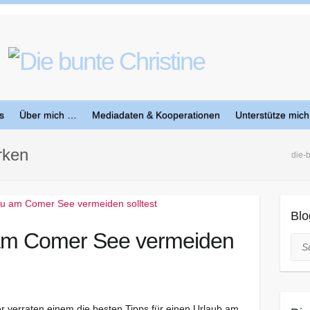
s
Über mich …
Mediadaten & Kooperationen
Unterstütze mich
rken
die-
Blo
 am Comer See vermeiden
Suc
r verraten einem die besten Tipps für einen Urlaub am