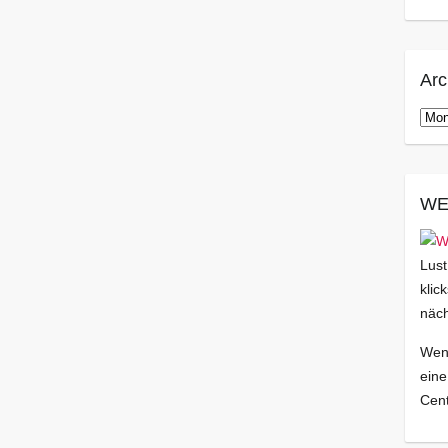
Arc
Arch
WE
Lust
klic
näch
Wenn
eine
Cent