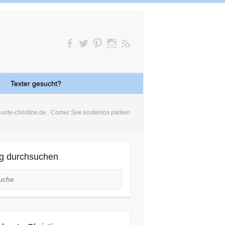
Texter gesucht?
bunte-christine.de
Comer See kostenlos parken
g durchsuchen
he