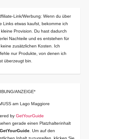
Affiliate-Link/Werbung: Wenn du über
e Links etwas kaufst, bekomme ich
 kleine Provision. Du hast dadurch
erlei Nachteile und es entstehen für
 keine zusätzlichen Kosten. Ich
ehle nur Produkte, von denen ich
st überzeugt bin.
BUNG/ANZEIGE*
 MUSS am Lago Maggiore
ered by
GetYourGuide
sehen gerade einen Platzhalterinhalt
GetYourGuide
. Um auf den
ntlichen Inhalt zuzugreifen, klicken Sie