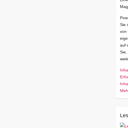
Mag
Pow
Sie 
von
eige
auf 
Sie,
wei
Inha
Erfo
Inha
Mehr
Les