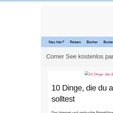
Skip
to
content
Neu hier?
Reisen
Bücher
Bunte
Comer See kostenlos pa
10 Dinge, die du
solltest
Das Internet und gedruckte Reiseführe