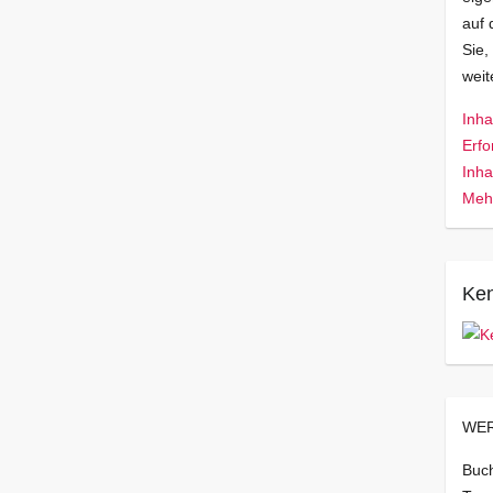
auf 
Sie,
wei
Inha
Erfo
Inha
Mehr
Ken
WER
Buch