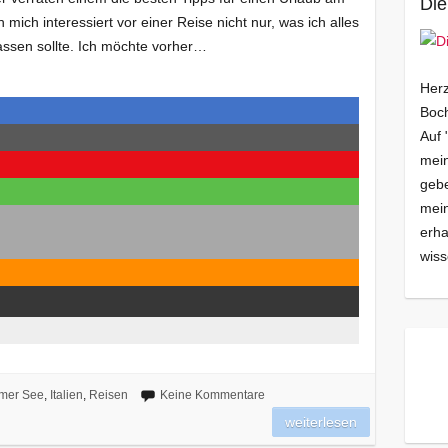
Die
 mich interessiert vor einer Reise nicht nur, was ich alles
assen sollte. Ich möchte vorher…
Herz
Boch
Auf 
mein
gebe
mei
erha
wiss
mer See
,
Italien
,
Reisen
Keine Kommentare
weiterlesen