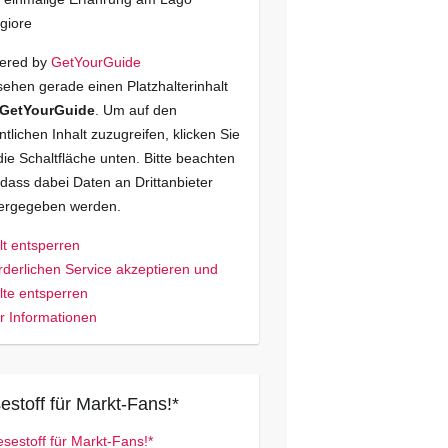
giore
ered by
GetYourGuide
sehen gerade einen Platzhalterinhalt
GetYourGuide
. Um auf den
ntlichen Inhalt zuzugreifen, klicken Sie
die Schaltfläche unten. Bitte beachten
 dass dabei Daten an Drittanbieter
tergegeben werden.
lt entsperren
rderlichen Service akzeptieren und
lte entsperren
 Informationen
estoff für Markt-Fans!*