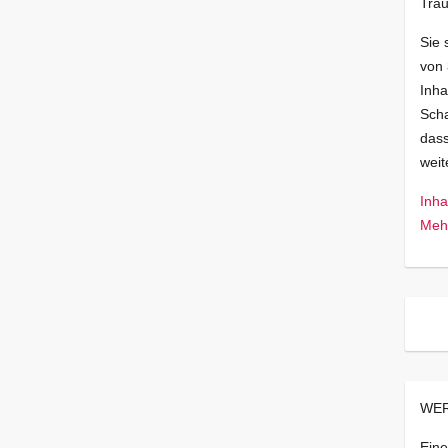
Trau
Sie 
von
Inha
Scha
dass
wei
Inha
Mehr
WER
Eine