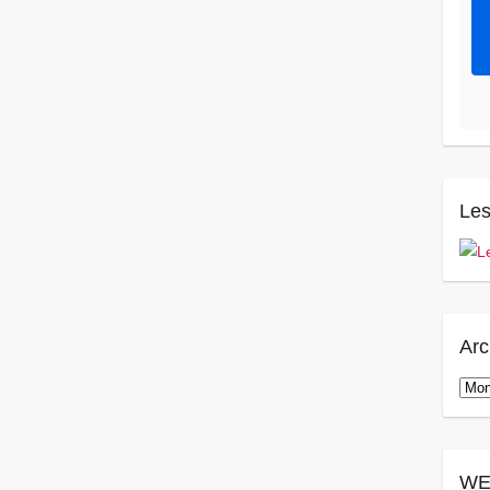
Les
Arc
Arch
WE