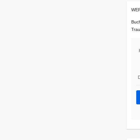
WER
Buch
Trau
D