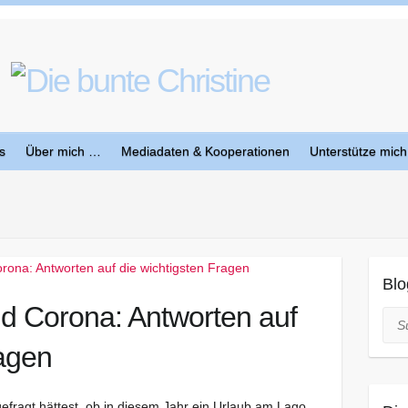
s
Über mich …
Mediadaten & Kooperationen
Unterstütze mich
Blo
d Corona: Antworten auf
Suc
ragen
efragt hättest, ob in diesem Jahr ein Urlaub am Lago