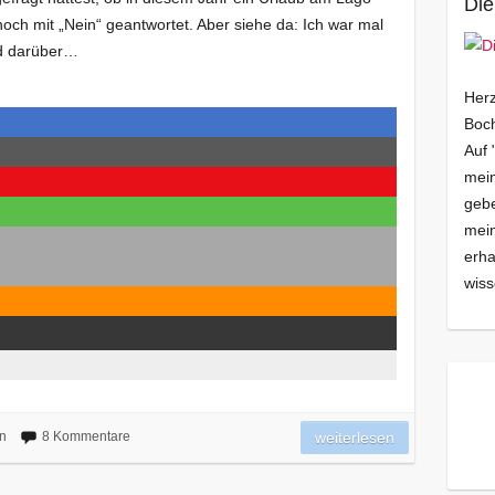
Die
noch mit „Nein“ geantwortet. Aber siehe da: Ich war mal
nd darüber…
Herz
Boch
Auf 
mein
gebe
mei
erha
wiss
n
8 Kommentare
weiterlesen