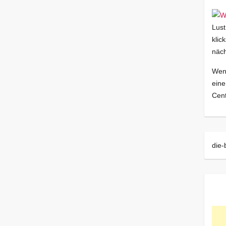
Lust
klic
näch
Wenn
eine
Cent
die-