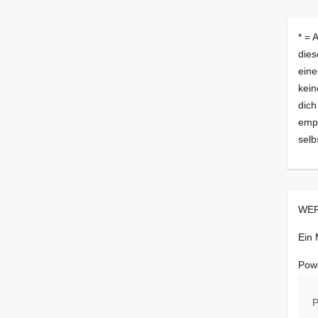
* = 
dies
eine
kein
dich
empf
selb
WER
Ein
Pow
P