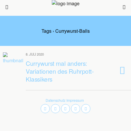
Tags › Currywurst-Balls
8. JULI 2020
Currywurst mal anders:
Variationen des Ruhrpott-
Klassikers
Datenschutz
Impressum