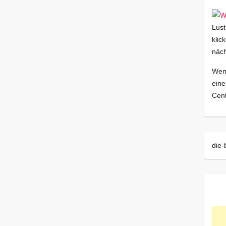
Lust
klic
näch
Wenn
eine
Cent
die-