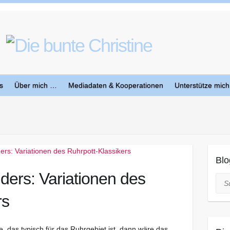
s
Über mich …
Mediadaten & Kooperationen
Unterstütze mich
Blo
ders: Variationen des
Suc
rs
e, das typisch für das Ruhrgebiet ist, dann wäre das