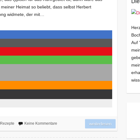
Die
in meiner Heimat so beliebt, dass selbst Herbert
ong widmete, der mit…
Herz
Boch
Auf 
mein
gebe
mei
erha
wiss
Rezepte
Keine Kommentare
weiterlesen