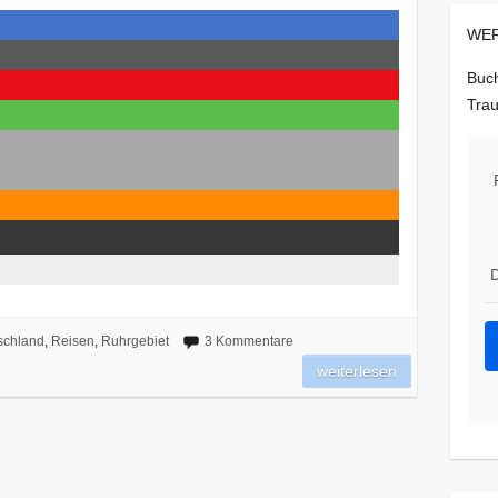
WER
Buch
Trau
D
schland
,
Reisen
,
Ruhrgebiet
3 Kommentare
weiterlesen