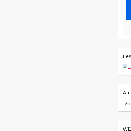
Les
Arc
Arch
WE