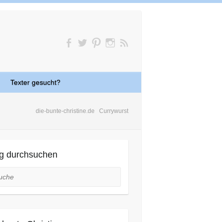
Texter gesucht?
die-bunte-christine.de
Currywurst
g durchsuchen
he