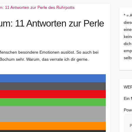
* = 
m: 11 Antworten zur Perle
dies
eine
kein
dich
empf
n Menschen besondere Emotionen auslöst. So auch bei
selb
 Bochum sehr. Warum, das verrate ich dir gerne.
WER
Ein
Pow
P