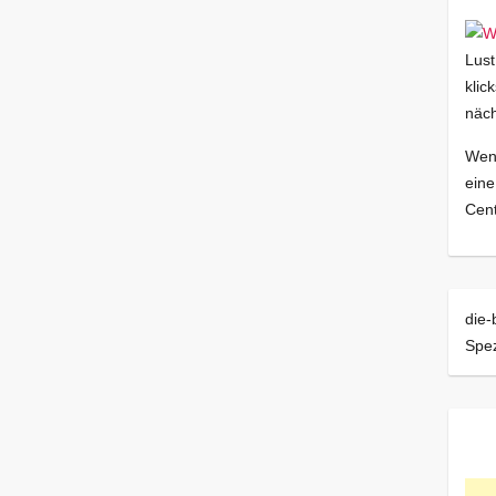
Lust
klic
näch
Wenn
eine
Cent
die-
Spez