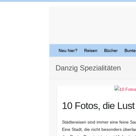
Skip
to
content
Neu hier?
Reisen
Bücher
Bunte
Danzig Spezialitäten
10 Fotos, die Lus
Städtereisen sind immer eine feine Sa
Eine Stadt, die nicht besonders überla