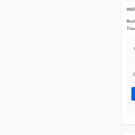
WER
Buch
Trau
D