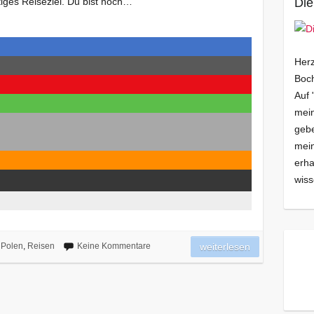
stiges Reiseziel. Du bist noch…
Die
Herz
Boch
Auf 
mein
gebe
mei
erha
wiss
Polen
,
Reisen
Keine Kommentare
weiterlesen