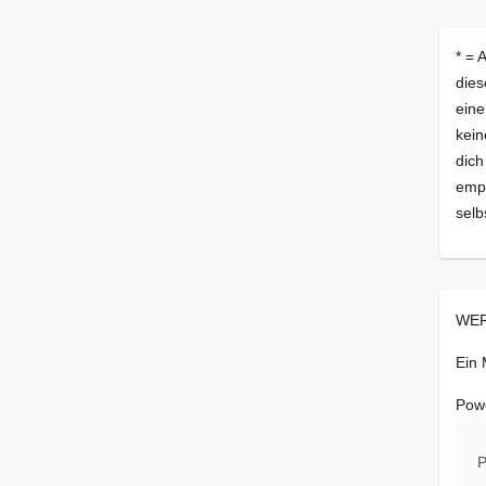
* = 
dies
eine
kein
dich
empf
selb
WER
Ein
Pow
P