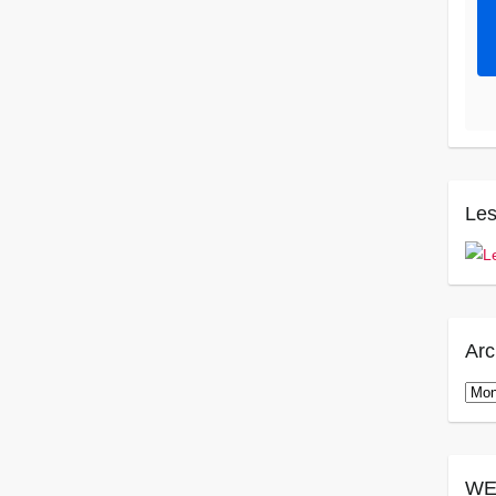
Les
Arc
Arch
WE