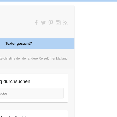
Texter gesucht?
te-christine.de
der andere Reiseführer Mailand
g durchsuchen
he