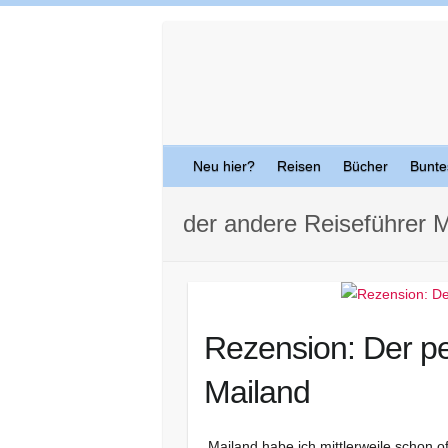
Skip
to
content
Neu hier?
Reisen
Bücher
Bunte
der andere Reiseführer 
Rezension: Der pe
Mailand
Mailand habe ich mittlerweile schon o