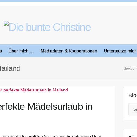
s
Über mich …
Mediadaten & Kooperationen
Unterstütze mich
Mailand
die-bun
Blo
rfekte Mädelsurlaub in
Suc
ft besucht, die größten Sehenswürdigkeiten wie Dom,