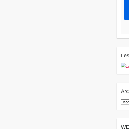
Les
Arc
Arch
WE