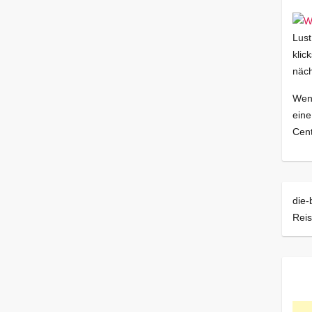
Lust
klic
näch
Wenn
eine
Cent
die-
Reis