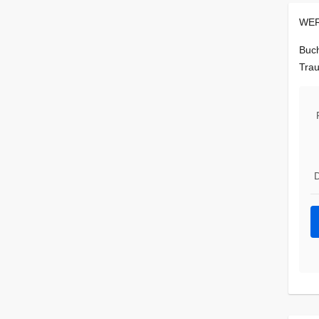
WER
Buch
Trau
D