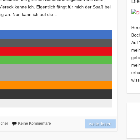
Die
iereck kenne ich. Eigentlich fängt für mich der Spaß bei
htig an. Nun kann ich auf die…
Herz
Boch
Auf 
mein
gebe
mei
erha
wiss
cher
Keine Kommentare
weiterlesen