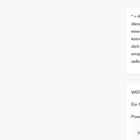
* = 
dies
eine
kein
dich
empf
selb
WER
Ein
Pow
P