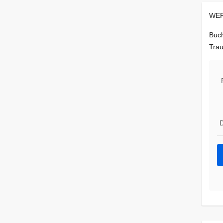
WER
Buch
Trau
D