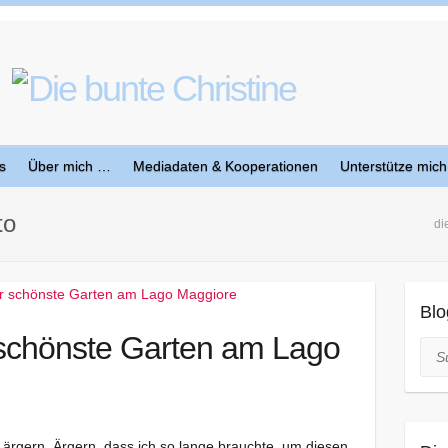
s
Über mich …
Mediadaten & Kooperationen
Unterstütze mich
to
di
Blo
r schönste Garten am Lago
Suc
ärgern. Ärgern, dass ich so lange brauchte, um diesen