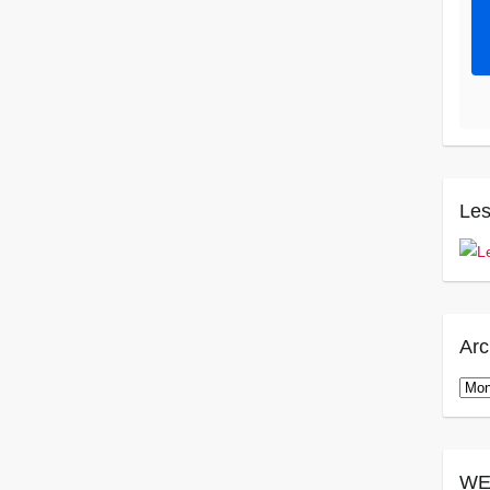
Les
Arc
Arch
WE