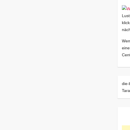
Lust
klic
näch
Wenn
eine
Cent
die-
Tara