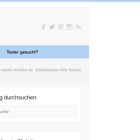
Texter gesucht?
e-bunte-christine.de
Eintrittspreise Villa Taranto
g durchsuchen
he