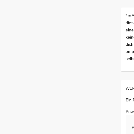
* = 
dies
eine
kein
dich
empf
selb
WER
Ein
Pow
P