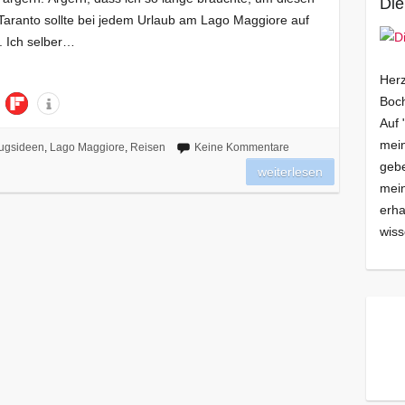
Die
a Taranto sollte bei jedem Urlaub am Lago Maggiore auf
. Ich selber…
Herz
Boch
Auf 
mein
lugsideen
,
Lago Maggiore
,
Reisen
Keine Kommentare
gebe
weiterlesen
mei
erha
wiss