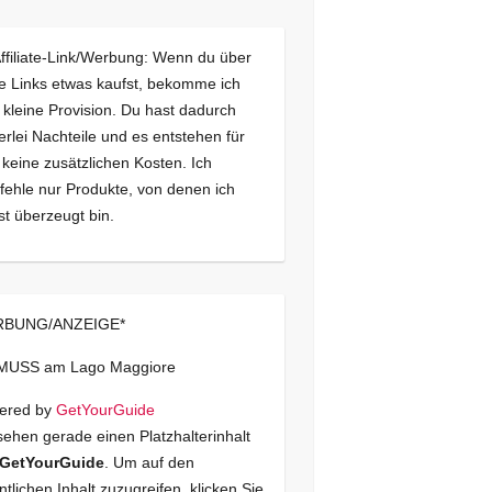
Affiliate-Link/Werbung: Wenn du über
e Links etwas kaufst, bekomme ich
 kleine Provision. Du hast dadurch
erlei Nachteile und es entstehen für
 keine zusätzlichen Kosten. Ich
ehle nur Produkte, von denen ich
st überzeugt bin.
BUNG/ANZEIGE*
 MUSS am Lago Maggiore
ered by
GetYourGuide
sehen gerade einen Platzhalterinhalt
GetYourGuide
. Um auf den
ntlichen Inhalt zuzugreifen, klicken Sie