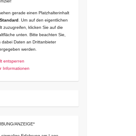
mziel!
sehen gerade einen Platzhalterinhalt
Standard
. Um auf den eigentlichen
lt zuzugreifen, klicken Sie auf die
ltfläche unten. Bitte beachten Sie,
 dabei Daten an Drittanbieter
tergegeben werden.
lt entsperren
 Informationen
BUNG/ANZEIGE*
 einmalige Erfahrung am Lago