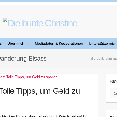
s
Über mich …
Mediadaten & Kooperationen
Unterstütze mich
wanderung Elsass
die-bunte-christin
Blo
Tolle Tipps, um Geld zu
Suc
htest im Elsass aber viel erleben? Kein Problem! Es