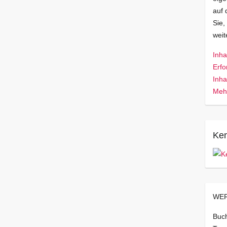
auf 
Sie,
wei
Inha
Erfo
Inha
Mehr
Ken
WER
Buch