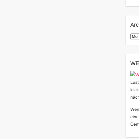
Arc
Arch
WE
Lust
klic
näch
Wenn
eine
Cent