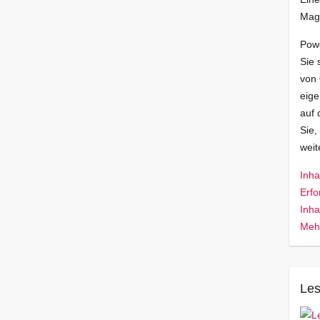
Mag
Pow
Sie 
von
eige
auf 
Sie,
wei
Inha
Erfo
Inha
Mehr
Les