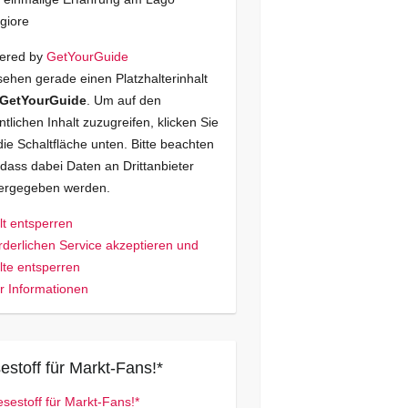
giore
ered by
GetYourGuide
sehen gerade einen Platzhalterinhalt
GetYourGuide
. Um auf den
ntlichen Inhalt zuzugreifen, klicken Sie
die Schaltfläche unten. Bitte beachten
 dass dabei Daten an Drittanbieter
tergegeben werden.
lt entsperren
rderlichen Service akzeptieren und
lte entsperren
 Informationen
estoff für Markt-Fans!*