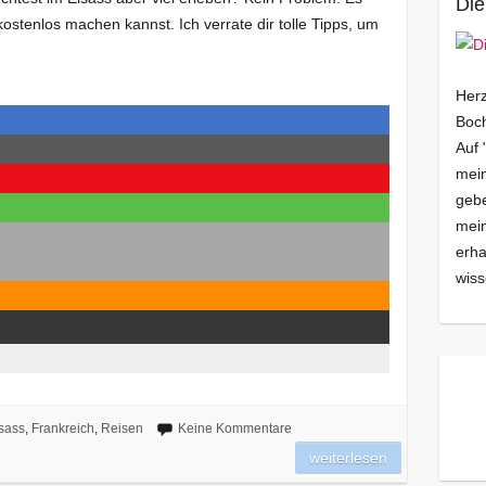
Die
kostenlos machen kannst. Ich verrate dir tolle Tipps, um
Herz
Boch
Auf 
mein
gebe
mei
erha
wiss
sass
,
Frankreich
,
Reisen
Keine Kommentare
weiterlesen