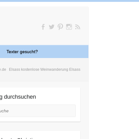
Texter gesucht?
e.de
Elsass kostenlose Weinwanderung Elsass
g durchsuchen
he