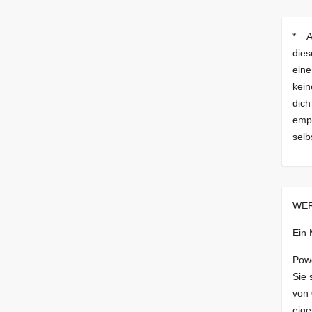
* = 
dies
eine
kein
dich
empf
selb
WER
Ein
Pow
Sie 
von
eige