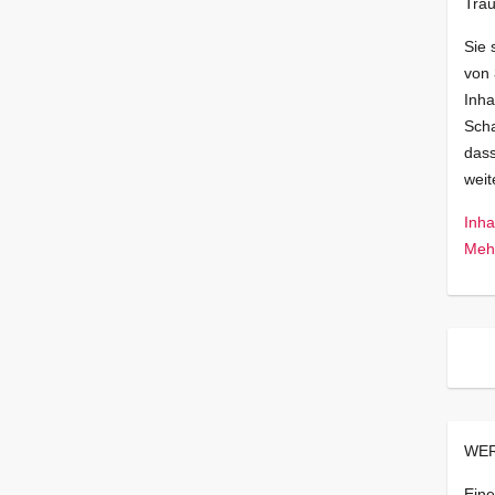
Trau
Sie 
von
Inha
Scha
dass
wei
Inha
Mehr
WER
Eine