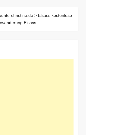
bunte-christine.de >
Elsass kostenlose
nwanderung Elsass