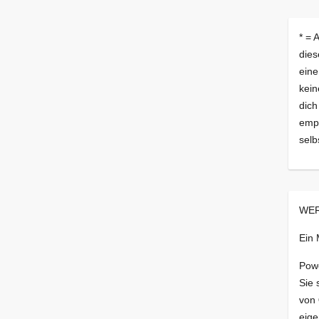
* = 
dies
eine
kein
dich
empf
selb
WER
Ein
Pow
Sie 
von
eige