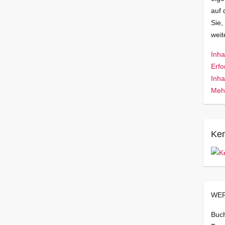
auf 
Sie,
wei
Inha
Erfo
Inha
Mehr
Ken
WER
Buch