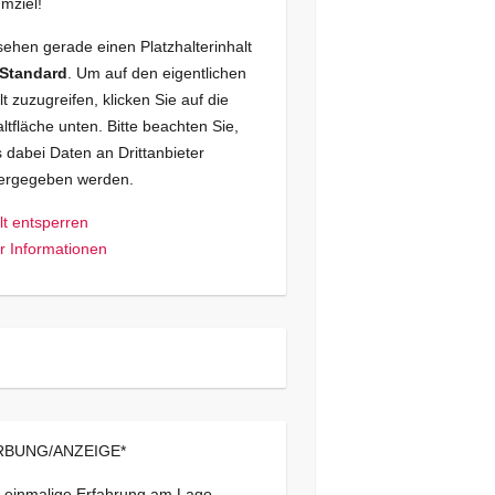
mziel!
sehen gerade einen Platzhalterinhalt
Standard
. Um auf den eigentlichen
lt zuzugreifen, klicken Sie auf die
ltfläche unten. Bitte beachten Sie,
 dabei Daten an Drittanbieter
tergegeben werden.
lt entsperren
 Informationen
BUNG/ANZEIGE*
 einmalige Erfahrung am Lago