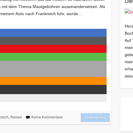
Die
uch mit dem Thema Mautgebühren auseinandersetzen. Als
 meinem Auto nach Frankreich fuhr, wurde…
Herz
Boch
Auf 
mein
gebe
mei
erha
wiss
reich
,
Reisen
Keine Kommentare
weiterlesen