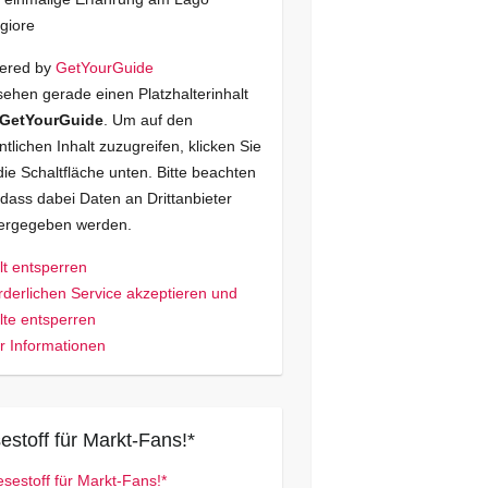
giore
ered by
GetYourGuide
sehen gerade einen Platzhalterinhalt
GetYourGuide
. Um auf den
ntlichen Inhalt zuzugreifen, klicken Sie
die Schaltfläche unten. Bitte beachten
 dass dabei Daten an Drittanbieter
tergegeben werden.
lt entsperren
rderlichen Service akzeptieren und
lte entsperren
 Informationen
estoff für Markt-Fans!*