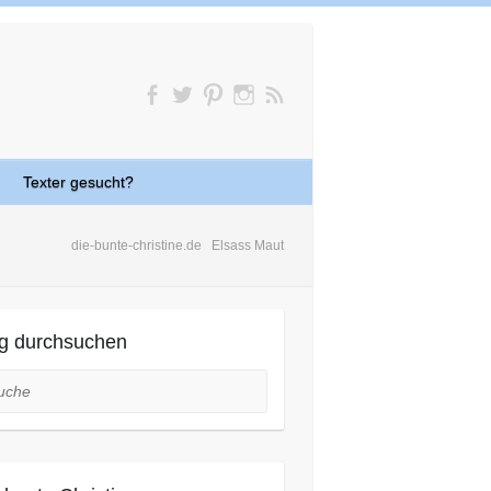
Texter gesucht?
die-bunte-christine.de
Elsass Maut
g durchsuchen
he