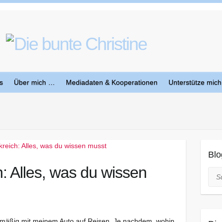
s
Über mich …
Mediadaten & Kooperationen
Unterstütze mich
Blo
: Alles, was du wissen
Suc
gelmäßig mit meinem Auto auf Reisen. Je nachdem, wohin