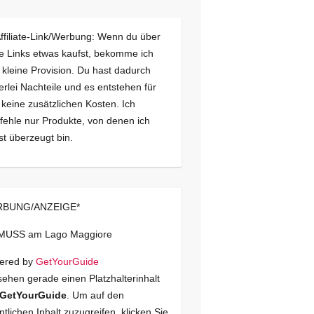
Affiliate-Link/Werbung: Wenn du über
e Links etwas kaufst, bekomme ich
 kleine Provision. Du hast dadurch
erlei Nachteile und es entstehen für
 keine zusätzlichen Kosten. Ich
ehle nur Produkte, von denen ich
st überzeugt bin.
BUNG/ANZEIGE*
 MUSS am Lago Maggiore
ered by
GetYourGuide
sehen gerade einen Platzhalterinhalt
GetYourGuide
. Um auf den
ntlichen Inhalt zuzugreifen, klicken Sie