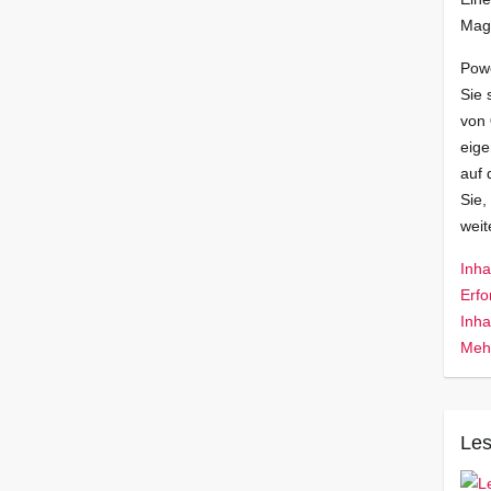
Mag
Pow
Sie 
von
eige
auf 
Sie,
wei
Inha
Erfo
Inha
Mehr
Les