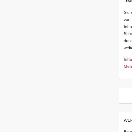
Trau
Sie 
von
Inha
Scha
dass
wei
Inha
Mehr
WER
Eine