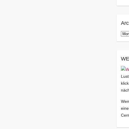
Arc
Arch
WE
Lust
klic
näch
Wenn
eine
Cent