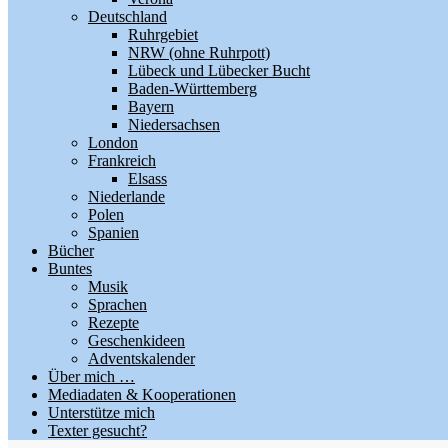
Deutschland
Ruhrgebiet
NRW (ohne Ruhrpott)
Lübeck und Lübecker Bucht
Baden-Württemberg
Bayern
Niedersachsen
London
Frankreich
Elsass
Niederlande
Polen
Spanien
Bücher
Buntes
Musik
Sprachen
Rezepte
Geschenkideen
Adventskalender
Über mich …
Mediadaten & Kooperationen
Unterstütze mich
Texter gesucht?