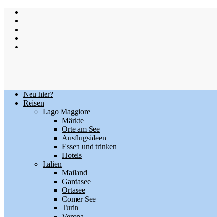
Skip
to
content
Neu hier?
Reisen
Lago Maggiore
Märkte
Orte am See
Ausflugsideen
Essen und trinken
Hotels
Italien
Mailand
Gardasee
Ortasee
Comer See
Turin
Verona