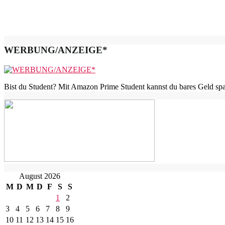
WERBUNG/ANZEIGE*
Bist du Student? Mit Amazon Prime Student kannst du bares Geld spar
August 2026
M
D
M
D
F
S
S
1
2
3
4
5
6
7
8
9
10
11
12
13
14
15
16