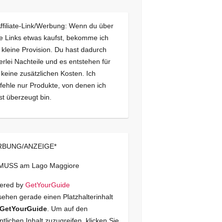
Affiliate-Link/Werbung: Wenn du über
e Links etwas kaufst, bekomme ich
 kleine Provision. Du hast dadurch
erlei Nachteile und es entstehen für
 keine zusätzlichen Kosten. Ich
ehle nur Produkte, von denen ich
st überzeugt bin.
BUNG/ANZEIGE*
 MUSS am Lago Maggiore
ered by
GetYourGuide
sehen gerade einen Platzhalterinhalt
GetYourGuide
. Um auf den
ntlichen Inhalt zuzugreifen, klicken Sie