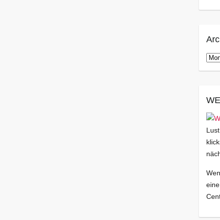
Arc
Arch
WE
Lust
klic
näch
Wenn
eine
Cent