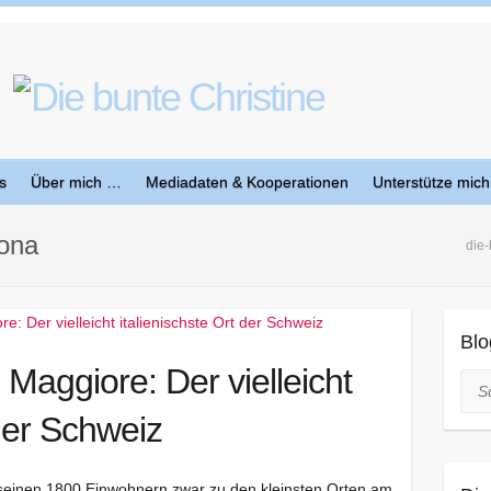
s
Über mich …
Mediadaten & Kooperationen
Unterstütze mich
cona
die-
Blo
Maggiore: Der vielleicht
Suc
 der Schweiz
seinen 1800 Einwohnern zwar zu den kleinsten Orten am