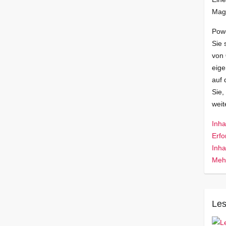
Mag
Pow
Sie 
von
eige
auf 
Sie,
wei
Inha
Erfo
Inha
Mehr
Les