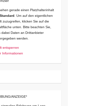
mziel!
sehen gerade einen Platzhalterinhalt
Standard
. Um auf den eigentlichen
lt zuzugreifen, klicken Sie auf die
ltfläche unten. Bitte beachten Sie,
 dabei Daten an Drittanbieter
tergegeben werden.
lt entsperren
 Informationen
BUNG/ANZEIGE*
 einmalige Erfahrung am Lago