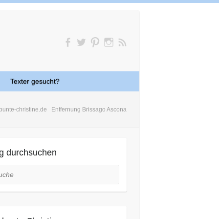
Texter gesucht?
bunte-christine.de
Entfernung Brissago Ascona
g durchsuchen
he