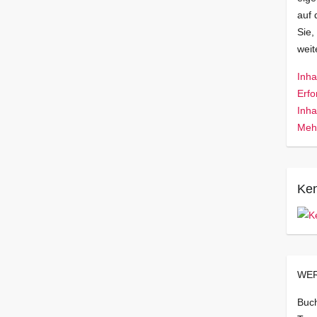
auf 
Sie,
wei
Inha
Erfo
Inha
Mehr
Ken
WER
Buch