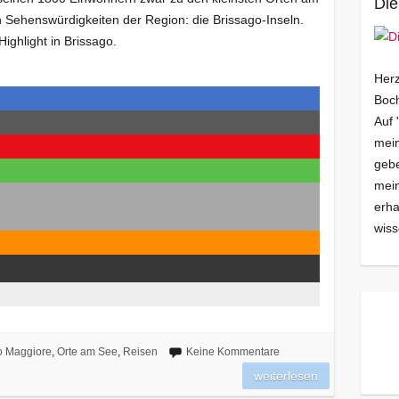
Die
 Sehenswürdigkeiten der Region: die Brissago-Inseln.
ge Highlight in Brissago.
Herz
Boch
Auf 
mein
gebe
mei
erha
wiss
o Maggiore
,
Orte am See
,
Reisen
Keine Kommentare
weiterlesen