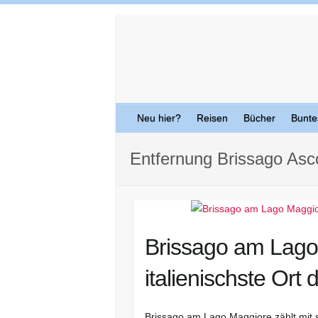
Skip
to
content
Neu hier?
Reisen
Bücher
Bunte
Entfernung Brissago As
Brissago am Lago 
italienischste Ort
Brissago am Lago Maggiore zählt mit 