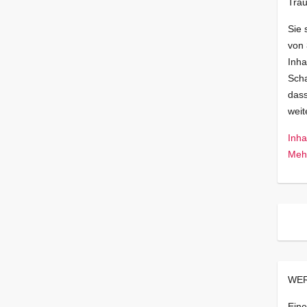
Trau
Sie 
von
Inha
Scha
dass
wei
Inha
Mehr
WER
Eine