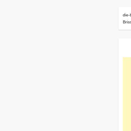
die-
Bris