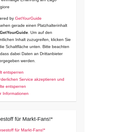
giore
ered by
GetYourGuide
sehen gerade einen Platzhalterinhalt
GetYourGuide
. Um auf den
ntlichen Inhalt zuzugreifen, klicken Sie
die Schaltfläche unten. Bitte beachten
 dass dabei Daten an Drittanbieter
tergegeben werden.
lt entsperren
rderlichen Service akzeptieren und
lte entsperren
 Informationen
estoff für Markt-Fans!*