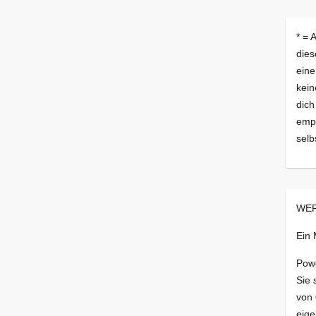
* = 
dies
eine
kein
dich
empf
selb
WER
Ein
Pow
Sie 
von
eige