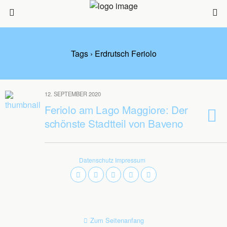
Tags › Erdrutsch Feriolo
12. SEPTEMBER 2020
Feriolo am Lago Maggiore: Der
schönste Stadtteil von Baveno
Datenschutz
Impressum
Zum Seitenanfang