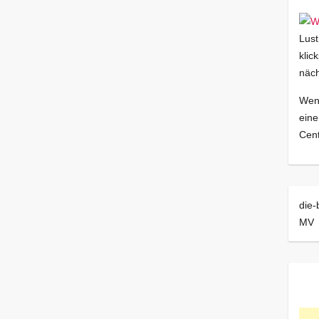
Lust
klic
näch
Wenn
eine
Cent
die-
MV