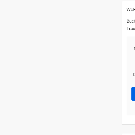
WER
Buch
Trau
D