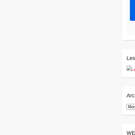
Les
Arc
Arch
WE