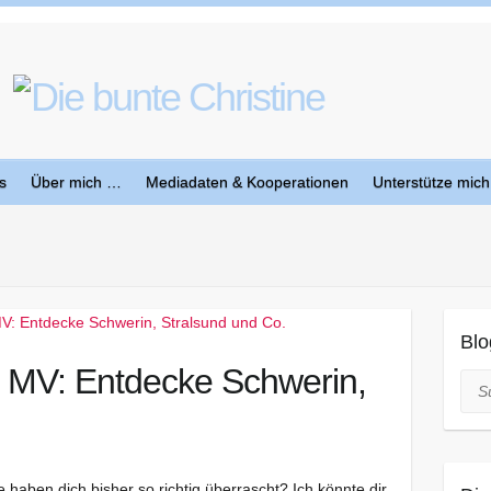
s
Über mich …
Mediadaten & Kooperationen
Unterstütze mich
Blo
h MV: Entdecke Schwerin,
Suc
haben dich bisher so richtig überrascht? Ich könnte dir