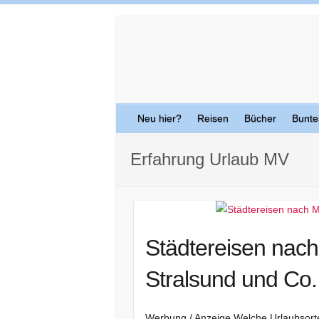
Skip
to
content
Neu hier?
Reisen
Bücher
Bunte
Erfahrung Urlaub MV
Städtereisen nac
Stralsund und Co.
Werbung / Anzeige Welche Urlaubsorte 