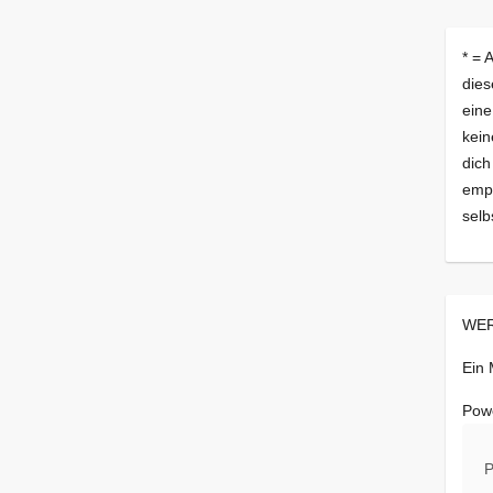
* = 
dies
eine
kein
dich
empf
selb
WER
Ein
Pow
P