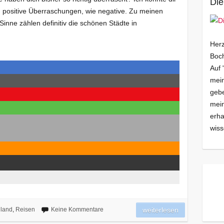
Die
n: positive Überraschungen, wie negative. Zu meinen
inne zählen definitiv die schönen Städte in
Herz
Boch
Auf 
mein
gebe
mei
erha
wiss
land
,
Reisen
Keine Kommentare
weiterlesen