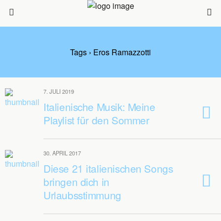
Tags › Eros Ramazzotti
7. JULI 2019
Italienische Musik: Meine
Playlist für den Sommer
30. APRIL 2017
Diese 21 italienischen Songs
bringen dich in
Urlaubsstimmung