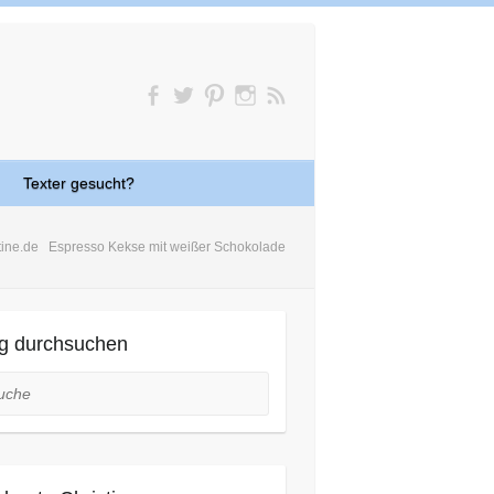
Texter gesucht?
tine.de
Espresso Kekse mit weißer Schokolade
g durchsuchen
he