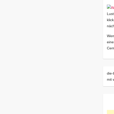
Lust
klic
näch
Wenn
eine
Cent
die-
mit 