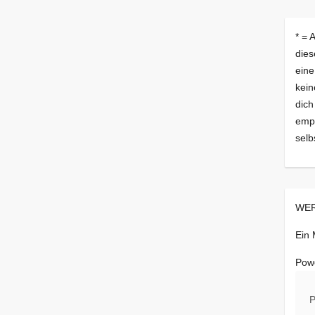
* = 
dies
eine
kein
dich
empf
selb
WER
Ein
Pow
P