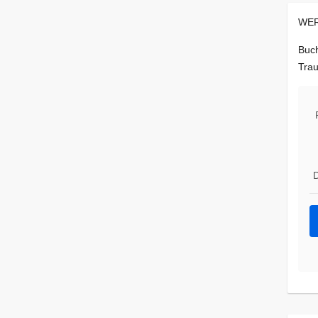
WER
Buch
Trau
D