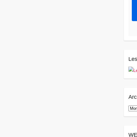
Les
Arc
Arch
WE