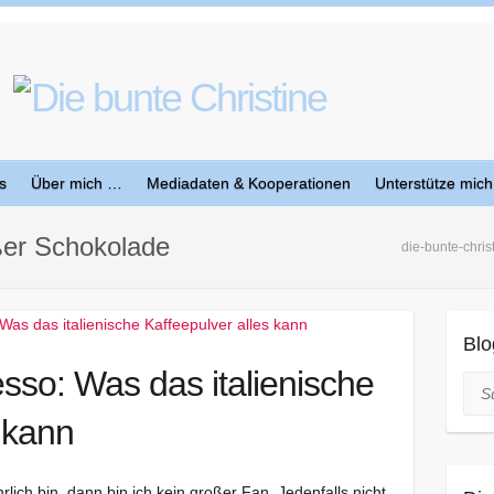
s
Über mich …
Mediadaten & Kooperationen
Unterstütze mich
ßer Schokolade
die-bunte-chris
Blo
sso: Was das italienische
Suc
 kann
ich bin, dann bin ich kein großer Fan. Jedenfalls nicht,