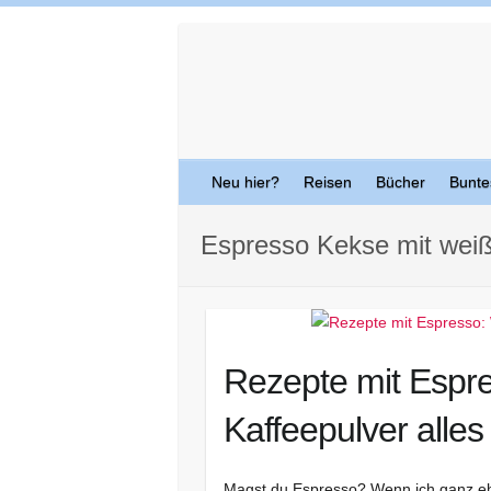
Skip
to
content
Neu hier?
Reisen
Bücher
Bunte
Espresso Kekse mit wei
Rezepte mit Espre
Kaffeepulver alles
Magst du Espresso? Wenn ich ganz ehrl