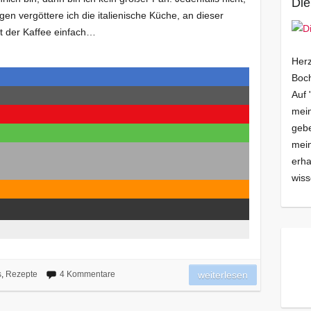
Die
ngen vergöttere ich die italienische Küche, an dieser
st der Kaffee einfach…
Herz
Boch
Auf 
mein
gebe
mei
erha
wiss
s
,
Rezepte
4 Kommentare
weiterlesen