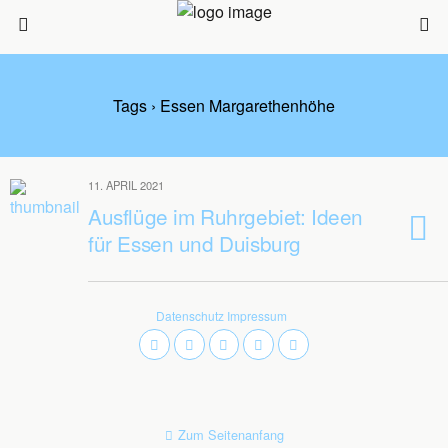
Tags › Essen Margarethenhöhe
11. APRIL 2021
Ausflüge im Ruhrgebiet: Ideen
für Essen und Duisburg
Datenschutz
Impressum
Zum Seitenanfang