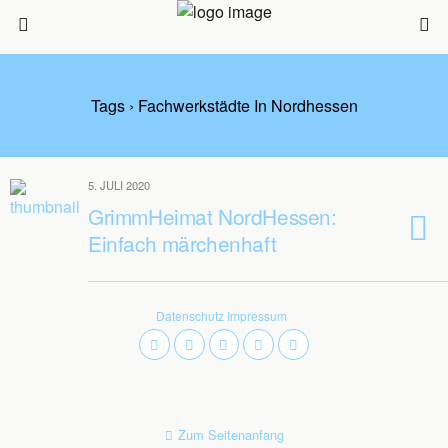
Tags › Fachwerkstädte In Nordhessen
5. JULI 2020
GrimmHeimat NordHessen:
Einfach märchenhaft
Datenschutz
Impressum
Zum Seitenanfang