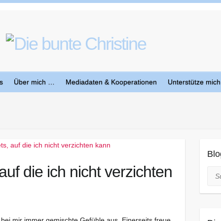
s
Über mich …
Mediadaten & Kooperationen
Unterstütze mich
Blo
uf die ich nicht verzichten
Suc
bei mir immer gemischte Gefühle aus. Einerseits freue