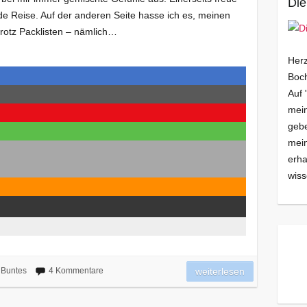
Die
nde Reise. Auf der anderen Seite hasse ich es, meinen
trotz Packlisten – nämlich…
Herz
Boch
Auf 
mein
gebe
mei
erha
wiss
Buntes
4 Kommentare
weiterlesen