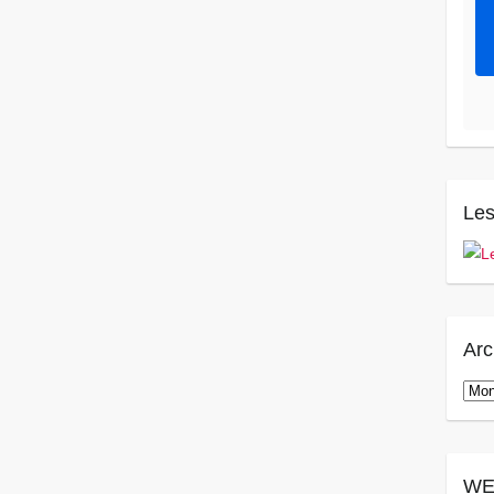
Les
Arc
Arch
WE