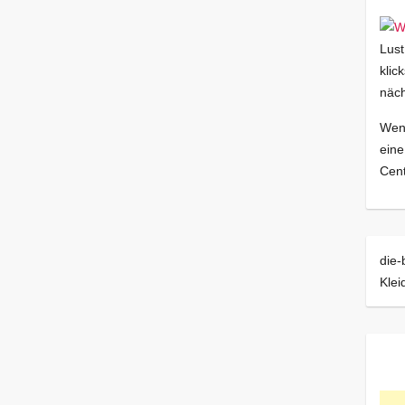
Lust
klic
näch
Wenn
eine
Cent
die-
Klei