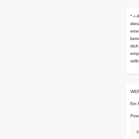
* = 
dies
eine
kein
dich
empf
selb
WER
Ein
Pow
P