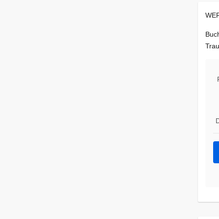
WER
Buch
Trau
D