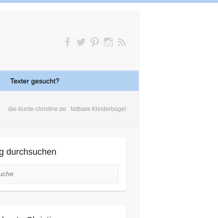
Texter gesucht?
die-bunte-christine.de
faltbare Kleiderbügel
g durchsuchen
he