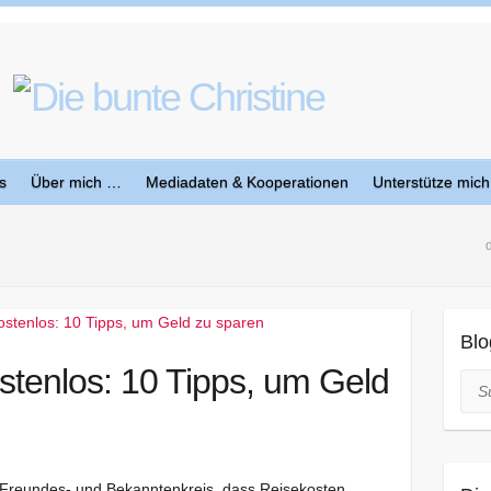
s
Über mich …
Mediadaten & Kooperationen
Unterstütze mich
Blo
tenlos: 10 Tipps, um Geld
Suc
Freundes- und Bekanntenkreis, dass Reisekosten