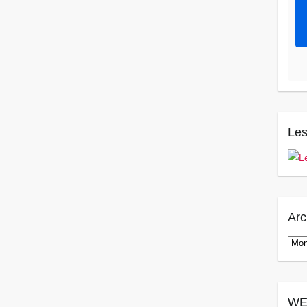
Les
Arc
Arch
WE