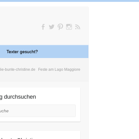
Texter gesucht?
die-bunte-christine.de
Feste am Lago Maggiore
g durchsuchen
he