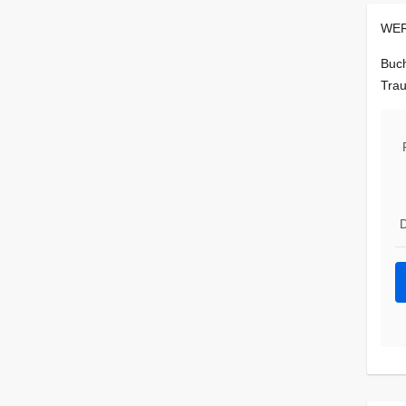
WER
Buch
Trau
D