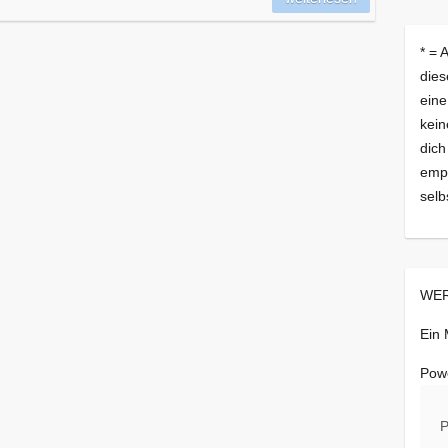
* = 
dies
eine
kein
dich
empf
selb
WER
Ein
Pow
P