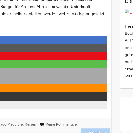
Die
h Budget für An- und Abreise sowie die Unterkunft
ubsort selber anfallen, werden viel zu niedrig angesetzt.
Herz
Boch
Auf 
mein
gebe
mei
erha
wiss
ago Maggiore
,
Reisen
Keine Kommentare
weiterlesen