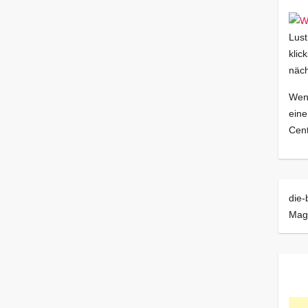
Lust
klic
näch
Wenn
eine
Cent
die-
Mag