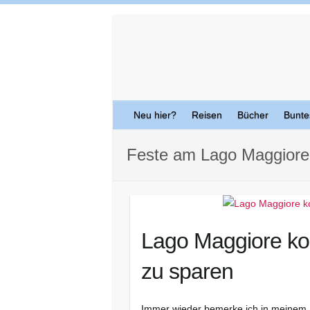
Skip
to
content
Neu hier?
Reisen
Bücher
Bunte
Feste am Lago Maggiore
Lago Maggiore kos
zu sparen
Immer wieder bemerke ich in meinem 