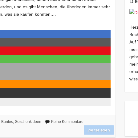
Die
erden, und es gibt Menschen, die überlegen immer sehr
 ein, was sie kaufen könnten.…
Herz
Boch
Auf 
mein
gebe
mei
erha
wiss
Buntes
,
Geschenkideen
Keine Kommentare
weiterlesen