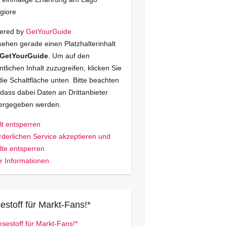
giore
ered by
GetYourGuide
sehen gerade einen Platzhalterinhalt
GetYourGuide
. Um auf den
ntlichen Inhalt zuzugreifen, klicken Sie
die Schaltfläche unten. Bitte beachten
 dass dabei Daten an Drittanbieter
tergegeben werden.
lt entsperren
rderlichen Service akzeptieren und
lte entsperren
 Informationen
estoff für Markt-Fans!*