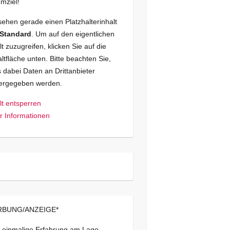
mziel!
sehen gerade einen Platzhalterinhalt
Standard
. Um auf den eigentlichen
lt zuzugreifen, klicken Sie auf die
ltfläche unten. Bitte beachten Sie,
 dabei Daten an Drittanbieter
tergegeben werden.
lt entsperren
 Informationen
BUNG/ANZEIGE*
 einmalige Erfahrung am Lago