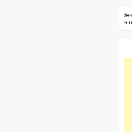
die-
reis