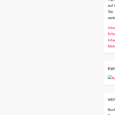
auf 
Sie,
wei
Inha
Erfo
Inha
Mehr
Ken
WER
Buch