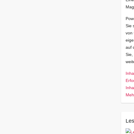
Mag
Pow
Sie 
von
eige
auf 
Sie,
wei
Inha
Erfo
Inha
Mehr
Les