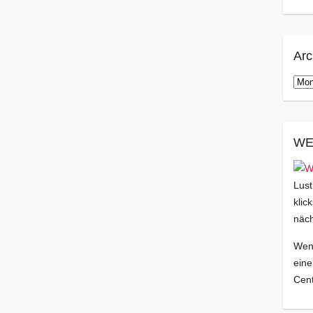
Arc
Arch
WE
Lust
klic
näch
Wenn
eine
Cent