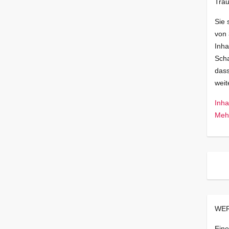
Trau
Sie 
von
Inha
Scha
dass
wei
Inha
Mehr
WER
Eine