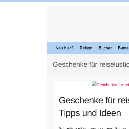
Skip
to
content
Neu hier?
Reisen
Bücher
Bunte
Geschenke für reiselusti
Geschenke für reis
Tipps und Ideen
Schenken ist ja immer so eine Sache. 