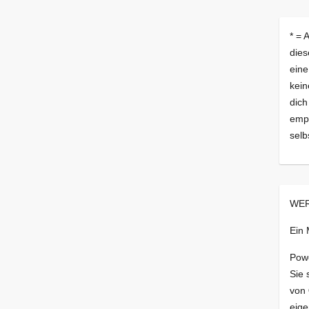
* = 
dies
eine
kein
dich
empf
selb
WER
Ein
Pow
Sie 
von
eige