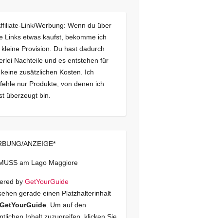
Affiliate-Link/Werbung: Wenn du über
e Links etwas kaufst, bekomme ich
 kleine Provision. Du hast dadurch
erlei Nachteile und es entstehen für
 keine zusätzlichen Kosten. Ich
ehle nur Produkte, von denen ich
st überzeugt bin.
BUNG/ANZEIGE*
 MUSS am Lago Maggiore
ered by
GetYourGuide
sehen gerade einen Platzhalterinhalt
GetYourGuide
. Um auf den
ntlichen Inhalt zuzugreifen, klicken Sie