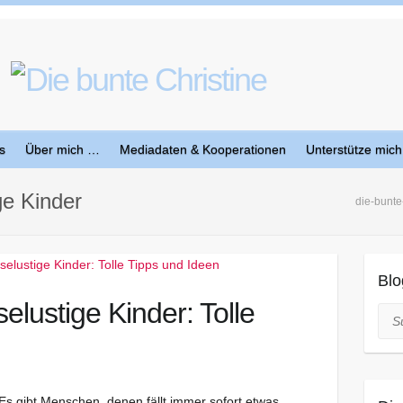
s
Über mich …
Mediadaten & Kooperationen
Unterstütze mich
ge Kinder
die-bunte
Blo
elustige Kinder: Tolle
Suc
Es gibt Menschen, denen fällt immer sofort etwas