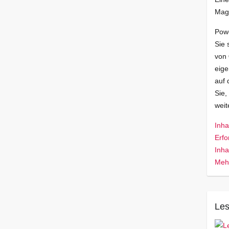
Mag
Pow
Sie 
von
eige
auf 
Sie,
wei
Inha
Erfo
Inha
Mehr
Les