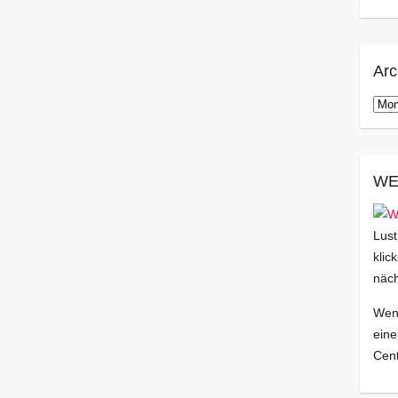
Arc
Arch
WE
Lust
klic
näch
Wenn
eine
Cent