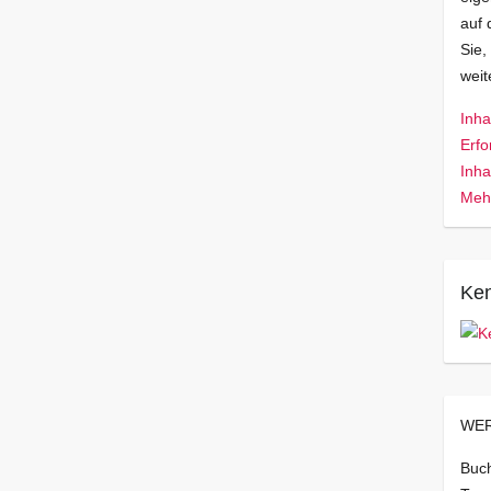
auf 
Sie,
wei
Inha
Erfo
Inha
Mehr
Ken
WER
Buch