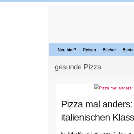
Skip
to
content
Neu hier?
Reisen
Bücher
Bunte
gesunde Pizza
Pizza mal anders:
italienischen Klas
Ich liebe Pizza! Und ich weiß, dass es