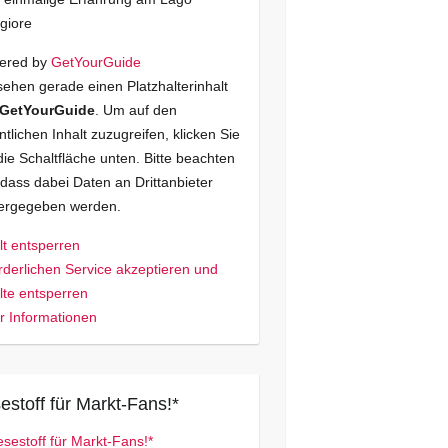
giore
ered by
GetYourGuide
sehen gerade einen Platzhalterinhalt
GetYourGuide
. Um auf den
ntlichen Inhalt zuzugreifen, klicken Sie
die Schaltfläche unten. Bitte beachten
 dass dabei Daten an Drittanbieter
tergegeben werden.
lt entsperren
rderlichen Service akzeptieren und
lte entsperren
 Informationen
estoff für Markt-Fans!*