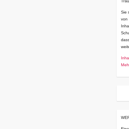
Trau
Sie 
von
Inha
Scha
dass
wei
Inha
Mehr
WER
Eine