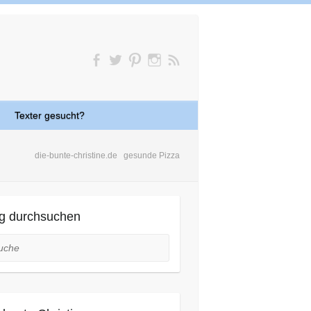
Texter gesucht?
die-bunte-christine.de
gesunde Pizza
g durchsuchen
he