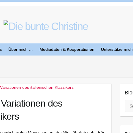
s
Über mich …
Mediadaten & Kooperationen
Unterstütze mich
Blo
 Variationen des
Suc
sikers
 ziemlich vielen Menschen auf der Welt ähnlich geht. Für