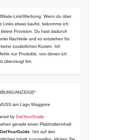
Affiliate-Link/Werbung: Wenn du über
e Links etwas kaufst, bekomme ich
 kleine Provision. Du hast dadurch
erlei Nachteile und es entstehen für
 keine zusätzlichen Kosten. Ich
ehle nur Produkte, von denen ich
st überzeugt bin.
BUNG/ANZEIGE*
 MUSS am Lago Maggiore
ered by
GetYourGuide
sehen gerade einen Platzhalterinhalt
GetYourGuide
. Um auf den
ntlichen Inhalt zuzugreifen, klicken Sie