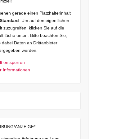
mziel!
sehen gerade einen Platzhalterinhalt
Standard
. Um auf den eigentlichen
lt zuzugreifen, klicken Sie auf die
ltfläche unten. Bitte beachten Sie,
 dabei Daten an Drittanbieter
tergegeben werden.
lt entsperren
 Informationen
BUNG/ANZEIGE*
 einmalige Erfahrung am Lago