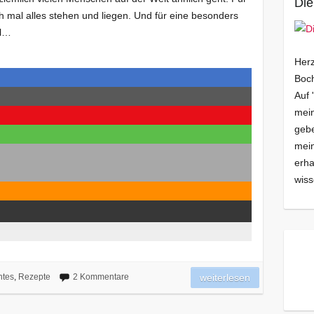
Die
ch mal alles stehen und liegen. Und für eine besonders
al…
Herz
Boch
Auf 
mein
gebe
mei
erha
wiss
ntes
,
Rezepte
2 Kommentare
weiterlesen