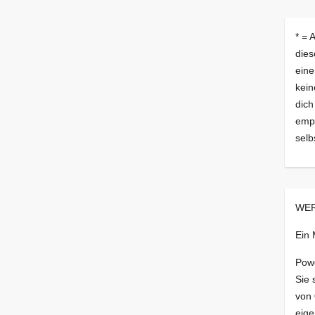
* = 
dies
eine
kein
dich
empf
selb
WER
Ein
Pow
Sie 
von
eige