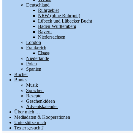
Deutschland
Ruhrgebiet
NRW (ohne Ruhrpott)
Lübeck und Lübecker Bucht
Baden-Württemberg
Bayern
Niedersachsen
London
Frankreich
Elsass
Niederlande
Polen
Spanien
Bücher
Buntes
Musik
Sprachen
Rezepte
Geschenkideen
Adventskalender
Über mich …
Mediadaten & Kooperationen
Unterstütze mich
Texter gesucht?