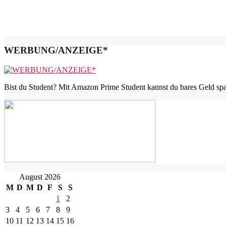
WERBUNG/ANZEIGE*
Bist du Student? Mit Amazon Prime Student kannst du bares Geld spar
August 2026
M
D
M
D
F
S
S
1
2
3
4
5
6
7
8
9
10
11
12
13
14
15
16