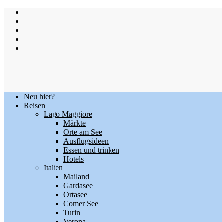
Skip
to
content
Neu hier?
Reisen
Lago Maggiore
Märkte
Orte am See
Ausflugsideen
Essen und trinken
Hotels
Italien
Mailand
Gardasee
Ortasee
Comer See
Turin
Verona