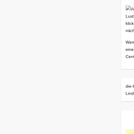
Lust
klic
näch
Wenn
eine
Cent
die-
Lin