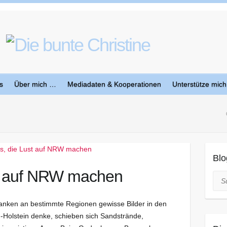
s
Über mich …
Mediadaten & Kooperationen
Unterstütze mich
Blo
st auf NRW machen
Suc
danken an bestimmte Regionen gewisse Bilder in den
-Holstein denke, schieben sich Sandstrände,