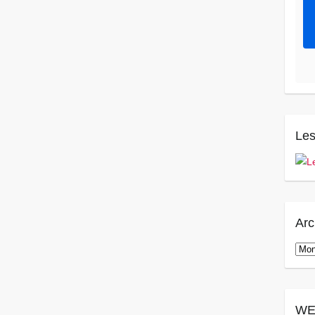
Les
Arc
Arch
WE