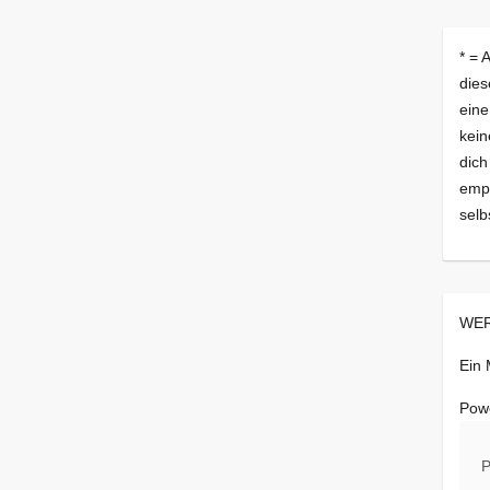
* = 
dies
eine
kein
dich
empf
selb
WER
Ein
Pow
P