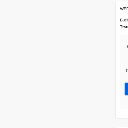
WER
Buch
Trau
D