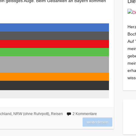
mein geistiges Auge. Beim Gedanken an Bayern kommen
Die
Herz
Boch
Auf 
mein
gebe
mei
erha
wiss
chland
,
NRW (ohne Ruhrpott)
,
Reisen
2 Kommentare
weiterlesen