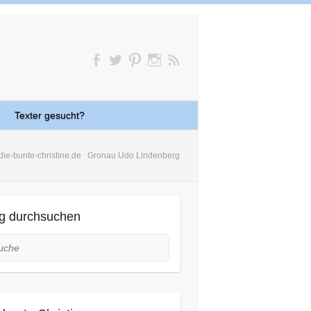
Texter gesucht?
die-bunte-christine.de
Gronau Udo Lindenberg
g durchsuchen
he