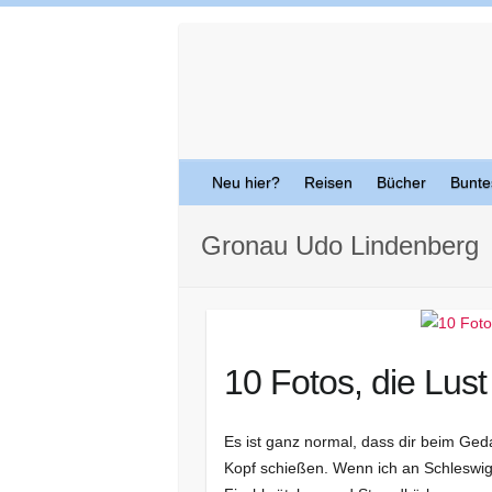
Skip
to
content
Neu hier?
Reisen
Bücher
Bunte
Gronau Udo Lindenberg
10 Fotos, die Lu
Es ist ganz normal, dass dir beim Ge
Kopf schießen. Wenn ich an Schleswig