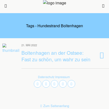
Tags › Hundestrand Boltenhagen
21. MAI 2022
Boltenhagen an der Ostsee:
Fast zu schön, um wahr zu sein
Datenschutz
Impressum
Zum Seitenanfang