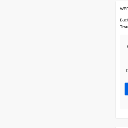
WER
Buch
Trau
D