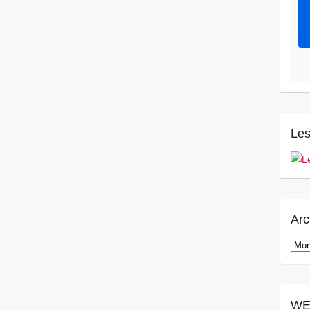
Les
Arc
Arch
WE