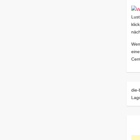
Lust
klic
näch
Wenn
eine
Cent
die-
Lag