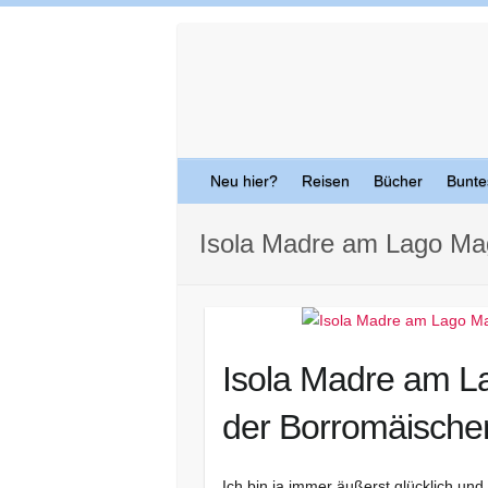
Skip
to
content
Neu hier?
Reisen
Bücher
Bunte
Isola Madre am Lago Ma
Isola Madre am L
der Borromäischen
Ich bin ja immer äußerst glücklich un