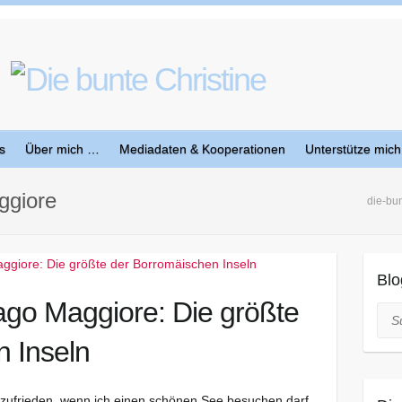
s
Über mich …
Mediadaten & Kooperationen
Unterstütze mich
ggiore
die-bun
Blo
ago Maggiore: Die größte
Suc
 Inseln
d zufrieden, wenn ich einen schönen See besuchen darf.