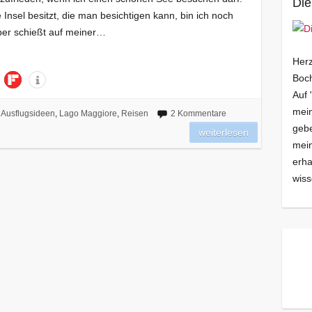
Die
nsel besitzt, die man besichtigen kann, bin ich noch
aber schießt auf meiner…
Herz
Boch
Auf 
mein
Ausflugsideen
,
Lago Maggiore
,
Reisen
2 Kommentare
gebe
weiterlesen
mei
erha
wiss