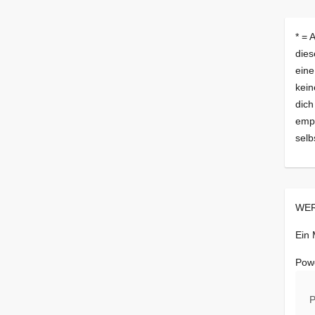
* = 
dies
eine
kein
dich
empf
selb
WER
Ein
Pow
P