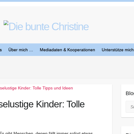
s
Über mich …
Mediadaten & Kooperationen
Unterstütze mich
Blo
elustige Kinder: Tolle
Suc
Es gibt Menschen, denen fällt immer sofort etwas