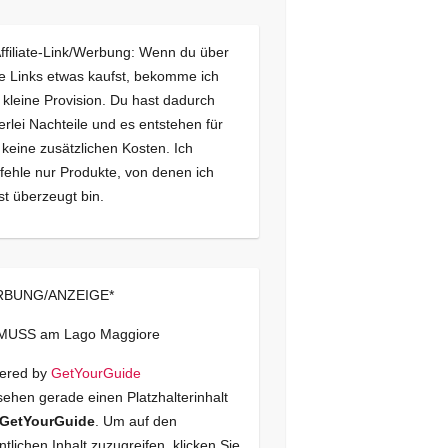
Affiliate-Link/Werbung: Wenn du über
e Links etwas kaufst, bekomme ich
 kleine Provision. Du hast dadurch
erlei Nachteile und es entstehen für
 keine zusätzlichen Kosten. Ich
ehle nur Produkte, von denen ich
st überzeugt bin.
BUNG/ANZEIGE*
 MUSS am Lago Maggiore
ered by
GetYourGuide
sehen gerade einen Platzhalterinhalt
GetYourGuide
. Um auf den
ntlichen Inhalt zuzugreifen, klicken Sie