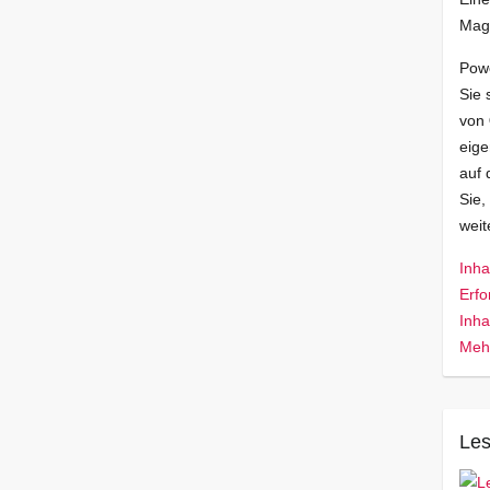
Mag
Pow
Sie 
von
eige
auf 
Sie,
wei
Inha
Erfo
Inha
Mehr
Les