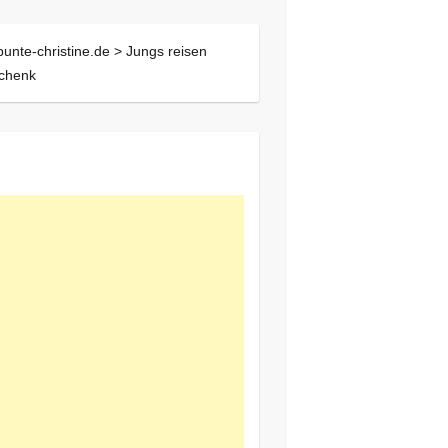
bunte-christine.de >
Jungs reisen
chenk