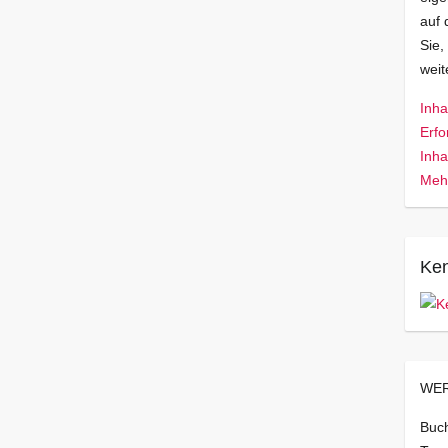
auf 
Sie,
wei
Inha
Erfo
Inha
Mehr
Ken
WER
Buch