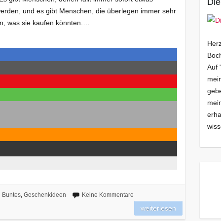
Die
erden, und es gibt Menschen, die überlegen immer sehr
 ein, was sie kaufen könnten.…
Herz
Boch
Auf 
mein
gebe
mei
erha
wiss
Buntes
,
Geschenkideen
Keine Kommentare
weiterlesen