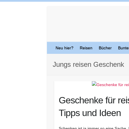
Skip
to
content
Neu hier?
Reisen
Bücher
Bunte
Jungs reisen Geschenk
Geschenke für reis
Tipps und Ideen
Schenken ist ja immer so eine Sache. 