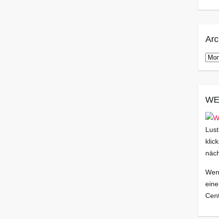
Arc
Arch
WE
Lust
klic
näch
Wenn
eine
Cent