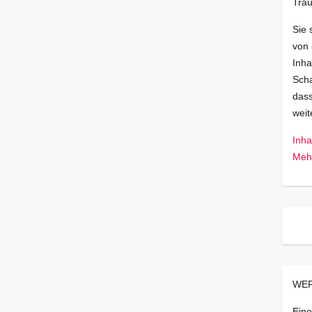
Trau
Sie 
von
Inha
Scha
dass
wei
Inha
Mehr
WER
Eine