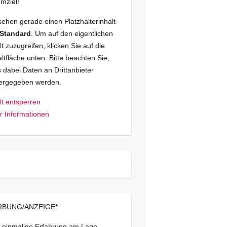
mziel!
sehen gerade einen Platzhalterinhalt
Standard
. Um auf den eigentlichen
lt zuzugreifen, klicken Sie auf die
ltfläche unten. Bitte beachten Sie,
 dabei Daten an Drittanbieter
tergegeben werden.
lt entsperren
 Informationen
BUNG/ANZEIGE*
 einmalige Erfahrung am Lago