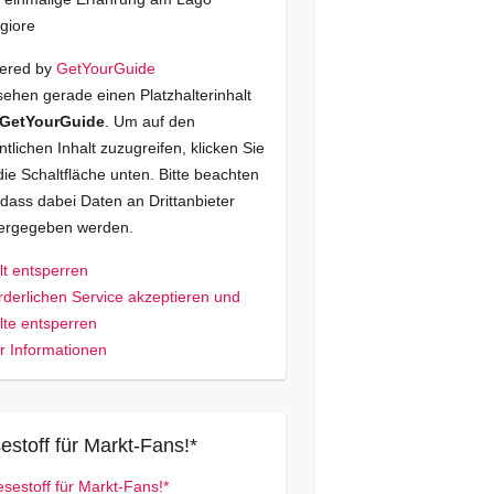
giore
ered by
GetYourGuide
sehen gerade einen Platzhalterinhalt
GetYourGuide
. Um auf den
ntlichen Inhalt zuzugreifen, klicken Sie
die Schaltfläche unten. Bitte beachten
 dass dabei Daten an Drittanbieter
tergegeben werden.
lt entsperren
rderlichen Service akzeptieren und
lte entsperren
 Informationen
estoff für Markt-Fans!*