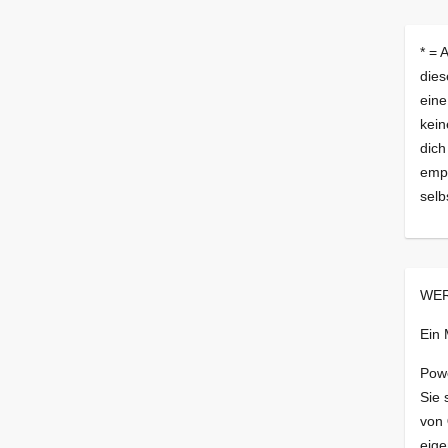
* = 
dies
eine
kein
dich
empf
selb
WER
Ein
Pow
Sie 
von
eige