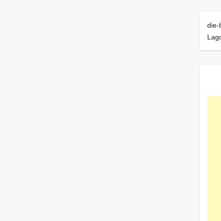
die-
Lag