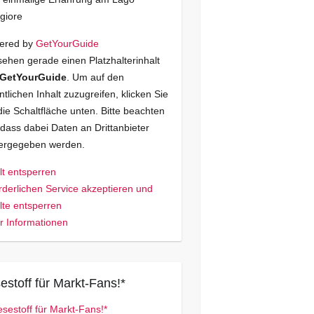
giore
ered by
GetYourGuide
sehen gerade einen Platzhalterinhalt
GetYourGuide
. Um auf den
ntlichen Inhalt zuzugreifen, klicken Sie
die Schaltfläche unten. Bitte beachten
 dass dabei Daten an Drittanbieter
tergegeben werden.
lt entsperren
rderlichen Service akzeptieren und
lte entsperren
 Informationen
estoff für Markt-Fans!*