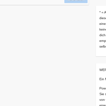
* = 
dies
eine
kein
dich
empf
selb
WER
Ein
Pow
Sie 
von
eige