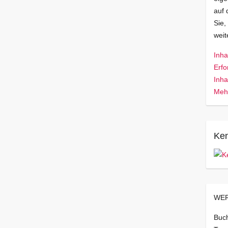
auf 
Sie,
wei
Inha
Erfo
Inha
Mehr
Ken
WER
Buch