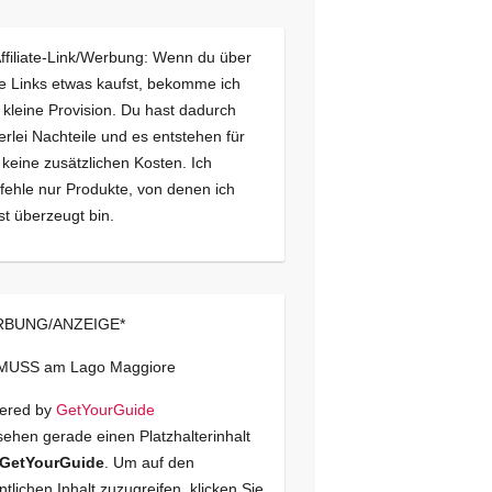
Affiliate-Link/Werbung: Wenn du über
e Links etwas kaufst, bekomme ich
 kleine Provision. Du hast dadurch
erlei Nachteile und es entstehen für
 keine zusätzlichen Kosten. Ich
ehle nur Produkte, von denen ich
st überzeugt bin.
BUNG/ANZEIGE*
 MUSS am Lago Maggiore
ered by
GetYourGuide
sehen gerade einen Platzhalterinhalt
GetYourGuide
. Um auf den
ntlichen Inhalt zuzugreifen, klicken Sie