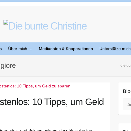
s
Über mich …
Mediadaten & Kooperationen
Unterstütze mich
giore
die-bu
Blo
tenlos: 10 Tipps, um Geld
Suc
Freundes- und Bekanntenkreis, dass Reisekosten