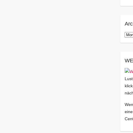
Arc
Arch
WE
Lust
klic
näch
Wenn
eine
Cent