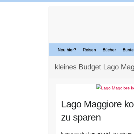
Skip
to
content
Neu hier?
Reisen
Bücher
Bunte
kleines Budget Lago Mag
Lago Maggiore kos
zu sparen
Immer wieder bemerke ich in meinem 