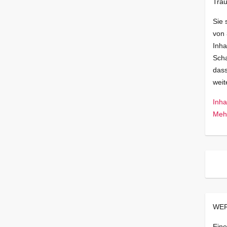
Trau
Sie 
von
Inha
Scha
dass
wei
Inha
Mehr
WER
Eine