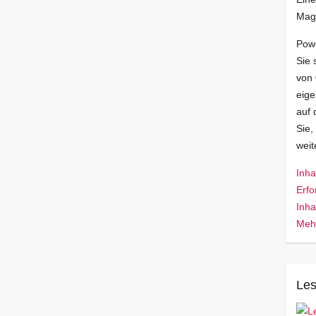
Mag
Pow
Sie 
von
eige
auf 
Sie,
wei
Inha
Erfo
Inha
Mehr
Les