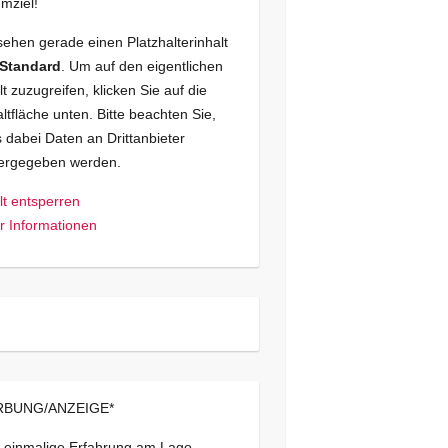
mziel!
sehen gerade einen Platzhalterinhalt
Standard
. Um auf den eigentlichen
lt zuzugreifen, klicken Sie auf die
ltfläche unten. Bitte beachten Sie,
 dabei Daten an Drittanbieter
tergegeben werden.
lt entsperren
 Informationen
BUNG/ANZEIGE*
 einmalige Erfahrung am Lago