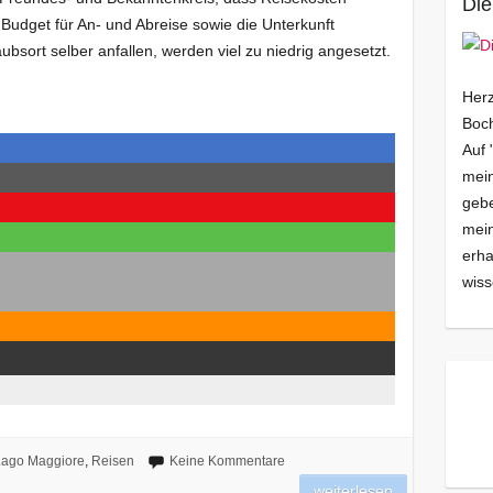
Die
h Budget für An- und Abreise sowie die Unterkunft
ubsort selber anfallen, werden viel zu niedrig angesetzt.
Herz
Boch
Auf 
mein
gebe
mei
erha
wiss
ago Maggiore
,
Reisen
Keine Kommentare
weiterlesen