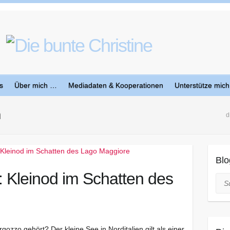
s
Über mich …
Mediadaten & Kooperationen
Unterstütze mich
n
d
Blo
 Kleinod im Schatten des
Suc
ozzo gehört? Der kleine See in Norditalien gilt als einer