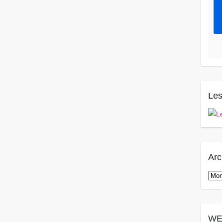
Les
Arc
Arch
WE