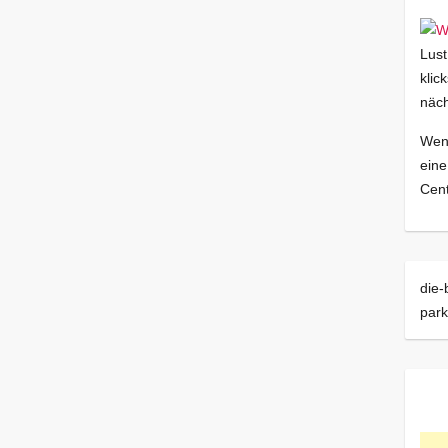
Lust
klic
näch
Wenn
eine
Cent
die-
par