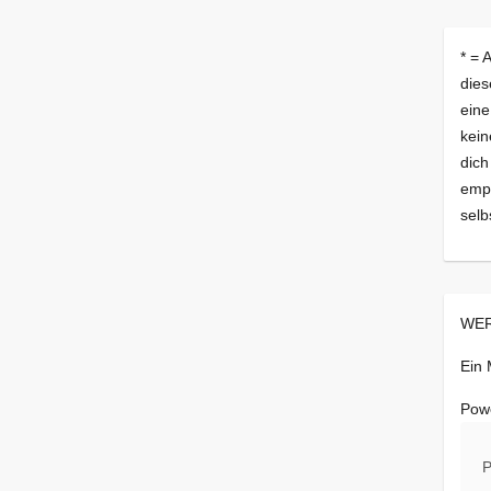
* = 
dies
eine
kein
dich
empf
selb
WER
Ein
Pow
P