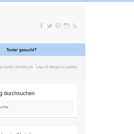
Texter gesucht?
ie-bunte-christine.de
Lago di Mergozzo parken
g durchsuchen
he