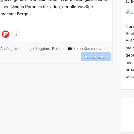
Die
 ein kleines Paradies für jeden, der alle Vorzüge
en möchte: Berge,…
Herz
Boch
Auf 
mein
Ausflugsideen
,
Lago Maggiore
,
Reisen
Keine Kommentare
gebe
weiterlesen
mei
erha
wiss