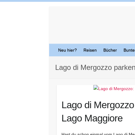
Skip
to
content
Neu hier?
Reisen
Bücher
Bunte
Lago di Mergozzo parke
Lago di Mergozzo:
Lago Maggiore
Hast du schon einmal vom Lago di Merg