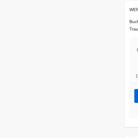
WER
Buch
Trau
D