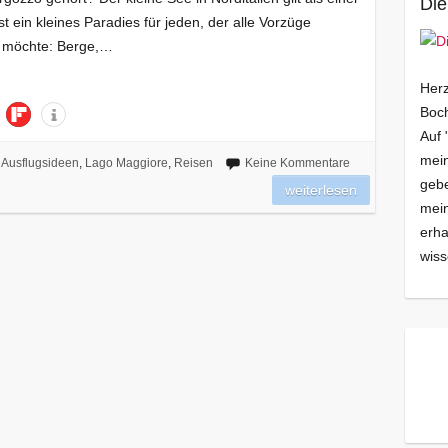
Die
 ein kleines Paradies für jeden, der alle Vorzüge
en möchte: Berge,…
Herz
Boch
Auf 
mein
Ausflugsideen
,
Lago Maggiore
,
Reisen
Keine Kommentare
gebe
weiterlesen
mei
erha
wiss