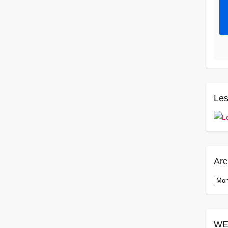
Les
Arc
Arch
WE