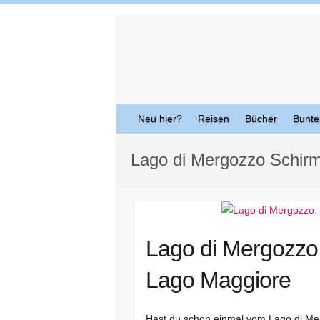
Skip
to
content
Neu hier?
Reisen
Bücher
Bunte
Lago di Mergozzo Schir
Lago di Mergozzo:
Lago Maggiore
Hast du schon einmal vom Lago di Merg