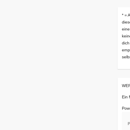
* = 
dies
eine
kein
dich
empf
selb
WER
Ein
Pow
P