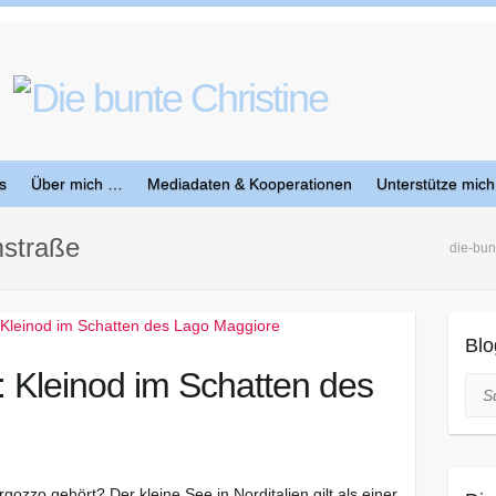
s
Über mich …
Mediadaten & Kooperationen
Unterstütze mich
mstraße
die-bun
Blo
 Kleinod im Schatten des
Suc
ozzo gehört? Der kleine See in Norditalien gilt als einer