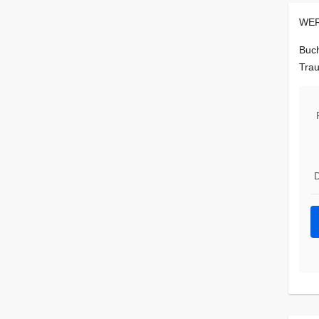
WER
Buch
Trau
D