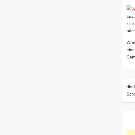
Lust
klic
näch
Wenn
eine
Cent
die-
Sch