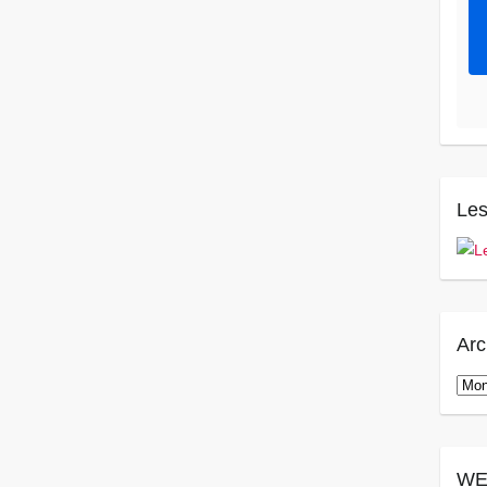
Les
Arc
Arch
WE