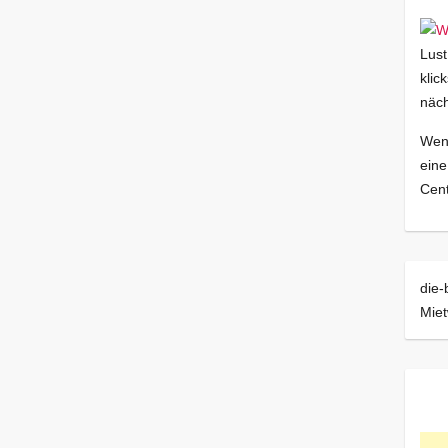
Lust
klic
näch
Wenn
eine
Cent
die-
Mie