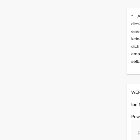
* = 
dies
eine
kein
dich
empf
selb
WER
Ein
Pow
P