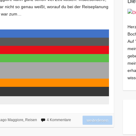
Die
r nicht so genau weißt, worauf du bei der Reiseplanung
h war zum…
Herz
Boch
Auf 
mein
gebe
mei
erha
wiss
ago Maggiore
,
Reisen
4 Kommentare
weiterlesen