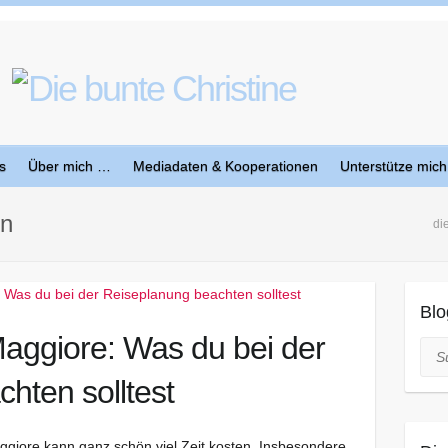
s
Über mich …
Mediadaten & Kooperationen
Unterstütze mich
en
di
Blo
aggiore: Was du bei der
Suc
hten solltest
giore kann ganz schön viel Zeit kosten. Insbesondere,