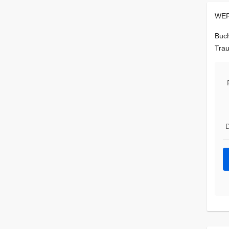
WER
Buch
Trau
D