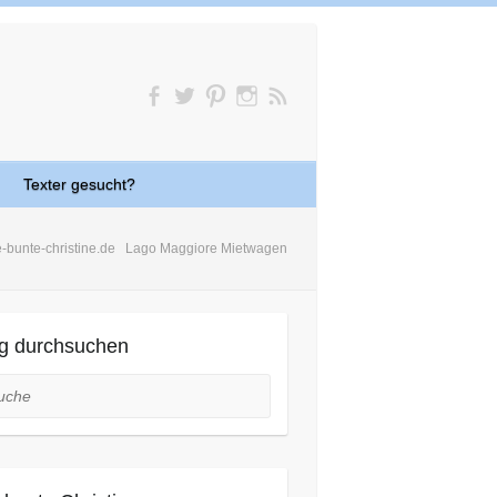
Texter gesucht?
e-bunte-christine.de
Lago Maggiore Mietwagen
g durchsuchen
he